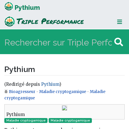
Pythium
Pythium
(Redirigé depuis
Pythium
)
Bioagresseur
-
Maladie cryptogamique
-
Maladie
Aller à :
navigation
,
rechercher
cryptogamique
Pythium
Maladie cryptogamique
Maladie cryptogamique‎