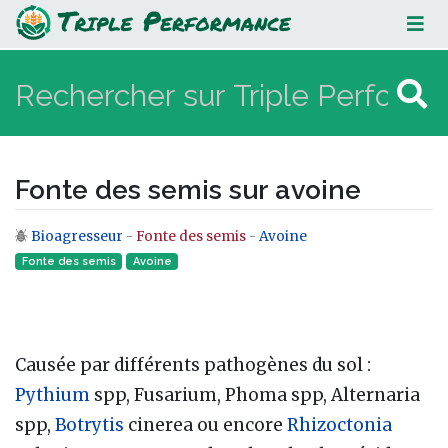
Fonte des semis sur avoine
Fonte des semis sur avoine
Bioagresseur
-
Fonte des semis
-
Avoine
Aller à :
navigation
,
rechercher
Fonte des semis
Avoine
Causée par différents pathogènes du sol :
Pythium
spp, Fusarium, Phoma spp, Alternaria
spp,
Botrytis
cinerea ou encore
Rhizoctonia