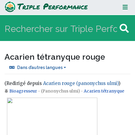
Acarien tétranyque rouge
Acarien tétranyque rouge
Dans d’autres langues
(Redirigé depuis
Acarien rouge (panonychus ulmi)
)
Bioagresseur
- (Panonychus ulmi) -
Acarien tétranyque
Aller à :
navigation
,
rechercher