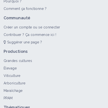
Pourquoi ?
>
Tout
Vidéo
Comment ça fonctionne ?
Atelier "Entretenir son jardin
Communauté
d'agrément"
Vidéo
Créer un compte ou se connecter
Contribuer ? Ça commence ici !
Suggérer une page ?
Produire de la biodiversité : actions
communes
Productions
Vidéo
Grandes cultures
Élevage
Entretenir son jardin - Paysage in
Viticulture
Marciac 2020
Arboriculture
Vidéo
Maraîchage
PPAM
Des paysages anthropisés
générateurs de biodiversité -
Thématiques