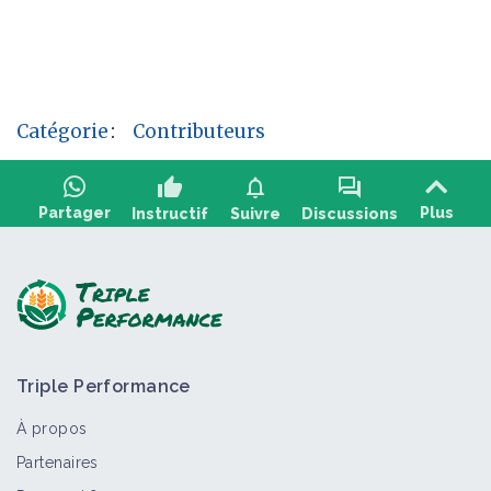
Catégorie
:
Contributeurs
thumb_up
notifications
forum
Partager
Plus
Instructif
Suivre
Discussions
Poser une question, partager un retour :
Triple Performance
À propos
Partenaires