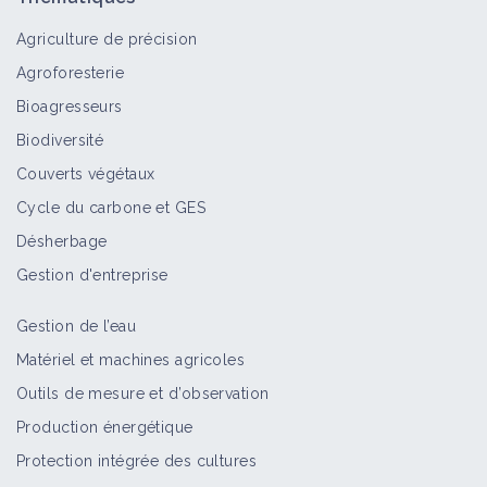
Paysage in Marciac
Agriculture de précision
Vidéo
Agroforesterie
Multiplier les sources de revenus -
Bioagresseurs
Etats Généraux de l'Agriculture
Alternative 2022 - Table ronde 1
Biodiversité
Vidéo
Couverts végétaux
Cycle du carbone et GES
Innovation et nouvelles cultures -
Désherbage
Etats Généraux de l'Agriculture
Alternative 2022 - Table ronde 2
Gestion d'entreprise
Vidéo
Gestion de l’eau
Alimenter le territoire - Etats
Matériel et machines agricoles
Généraux de l'Agriculture Alternative
Outils de mesure et d’observation
2022 - Table Ronde 3
Production énergétique
Vidéo
Protection intégrée des cultures