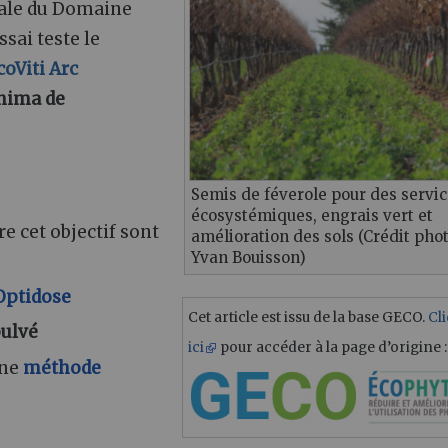
tale du Domaine
sai teste le
coViti Arc
nima de
.
Semis de féverole pour des servi
écosystémiques, engrais vert et
e cet objectif sont
amélioration des sols (Crédit pho
Yvan Bouisson)
Optidose
Cet article est issu de la base GECO.
Cl
ulvé
ici
pour accéder à la page d’origine :
une
méthode