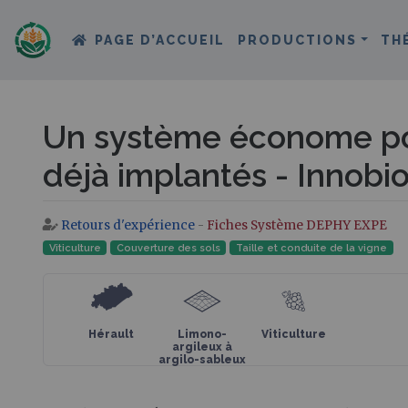
PAGE D’ACCUEIL
PRODUCTIONS
TH
Un système économe po
déjà implantés - Innobi
Retours d'expérience
-
Fiches Système DEPHY EXPE
Aller à :
navigation
,
rechercher
Viticulture
Couverture des sols
Taille et conduite de la vigne
Hérault
Limono-
Viticulture
argileux à
argilo-sableux