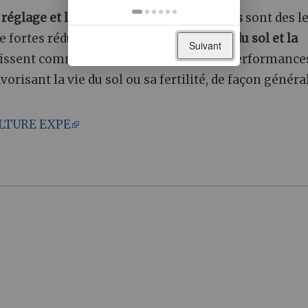
 réglage et l'étalonnage des équipements
sont des l
e fortes réductions d'IFT. Le
non travail du sol et la
Suivant
ssent comme une piste en faveur des performance
isant la vie du sol ou sa fertilité, de façon généra
LTURE EXPE