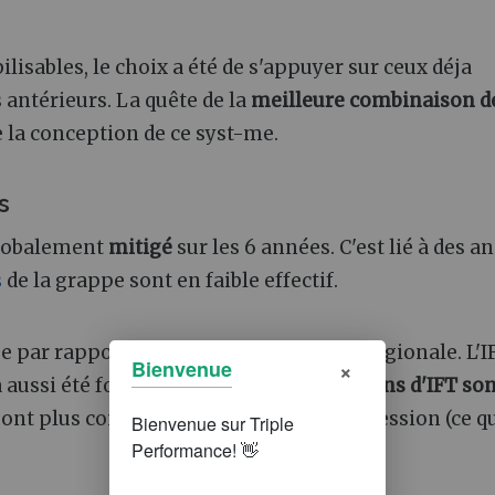
lisables, le choix a été de s'appuyer sur ceux déja
 antérieurs. La quête de la
meilleure combinaison d
e la conception de ce syst-me.
s
globalement
mitigé
sur les 6 années. C'est lié à des a
s
de la grappe sont en faible effectif.
 e par rapport à la référence moyenne régionale. L'I
×
Bienvenue
a aussi été fortement réduit. Les
réductions d'IFT so
 sont plus compliquées en cas de forte pression (ce qu