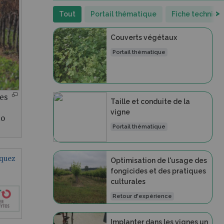
>
Tout
Portail thématique
Fiche techniqu
Couverts végétaux
Portail thématique
ces
Taille et conduite de la
vigne
to
Portail thématique
iquez
Optimisation de l'usage des
fongicides et des pratiques
culturales
Retour d'expérience
Implanter dans les vignes un