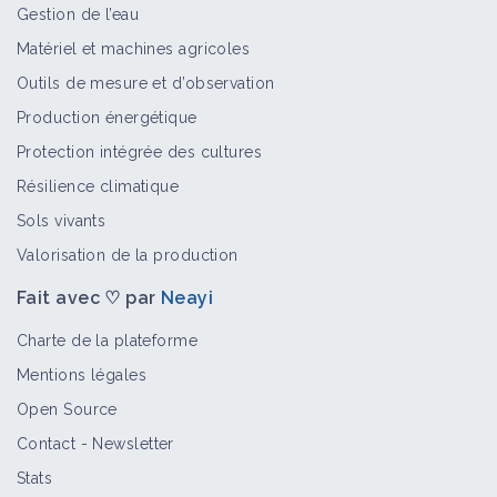
Gestion de l’eau
Matériel et machines agricoles
Limace sur chanvre
Outils de mesure et d’observation
Bioagresseur
Production énergétique
Protection intégrée des cultures
Résilience climatique
Sols vivants
Mouche mineuse sur chanvre
Bioagresseur
Valorisation de la production
Fait avec ♡ par
Neayi
Charte de la plateforme
Noctuelle sur chanvre
Mentions légales
Bioagresseur
Open Source
Contact
-
Newsletter
Stats
Orobanche rameuse sur chanvre