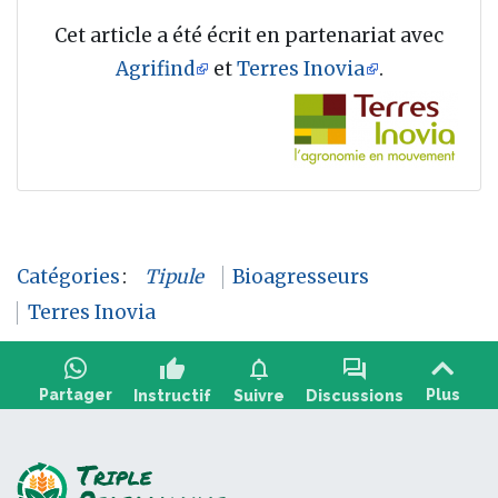
Cet article a été écrit en partenariat avec
Agrifind
et
Terres Inovia
.
Catégories
:
Tipule
Bioagresseurs
Terres Inovia
thumb_up
notifications
forum
Partager
Plus
Instructif
Suivre
Discussions
Poser une question, partager un retour :