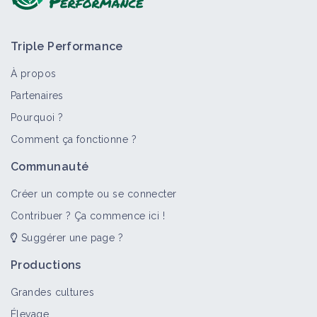
Triple Performance
À propos
Partenaires
Pourquoi ?
>
Tout
Culture et production
Bioagresseur
Retour d'
Comment ça fonctionne ?
Chanvre
Communauté
Culture et production
Créer un compte ou se connecter
Contribuer ? Ça commence ici !
Suggérer une page ?
Tipule
Bioagresseur
Productions
Grandes cultures
Élevage