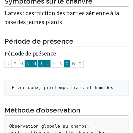
Symptômes sur le chanvre
Larves : destruction des parties aérienne à la
base des jeunes plants
Période de présence
Période de présence :
J
F
M
A
M
J
J
A
S
O
N
D
Méthode d’observation
Observation globale au champs, 
vérification des feuilles basses des 