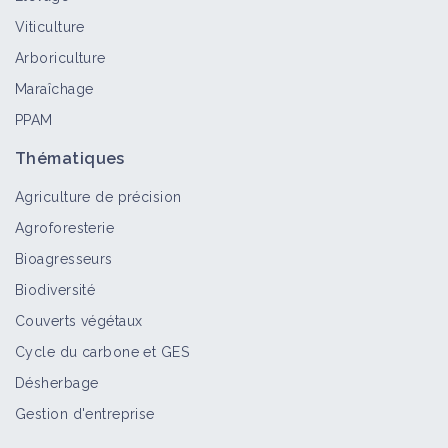
Tipule sur betterave
Viticulture
Bioagresseur
Arboriculture
Maraîchage
PPAM
Altise sur chanvre
Thématiques
Bioagresseur
Agriculture de précision
Agroforesterie
Bioagresseurs
Botrytis sur chanvre
Biodiversité
Bioagresseur
Couverts végétaux
Cycle du carbone et GES
Désherbage
Fonte des semis (Pythium) sur
chanvre
Gestion d'entreprise
Bioagresseur