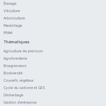
Élevage
Panic à inflorescence dichotome
Viticulture
Bioagresseur
Arboriculture
Maraîchage
PPAM
Panic faux-millet
Bioagresseur
Thématiques
Agriculture de précision
Agroforesterie
Panic capillaire
Bioagresseurs
Bioagresseur
Biodiversité
Couverts végétaux
Cycle du carbone et GES
Maîtriser l'enherbement en vigne
Désherbage
grâce au rotavator inter-rang
Retour d'expérience
Gestion d'entreprise