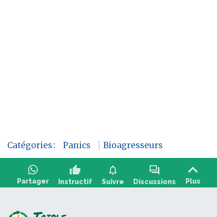
Catégories
:
Panics
Bioagresseurs
thumb_up
notifications
forum
Partager
Plus
Instructif
Suivre
Discussions
Poser une question, partager un retour :