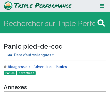
Panic pied-de-coq
Panic pied-de-coq
Dans d’autres langues
Bioagresseur
-
Adventices
-
Panics
Aller à :
navigation
,
rechercher
Panics
Adventices
Annexes