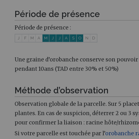
Période de présence
Période de présence :
J
F
M
A
M
J
J
A
S
O
N
D
Une graine d’orobanche conserve son pouvoir
pendant 10ans (TAD entre 30% et 50%)
Méthode d’observation
Observation globale de la parcelle. Sur 5 placet
plantes. En cas de suspicion, déterrer 2 ou 3 s
pour confirmer la liaison : racine hôte/rhizom
Si votre parcelle est touchée par l’
orobanche 