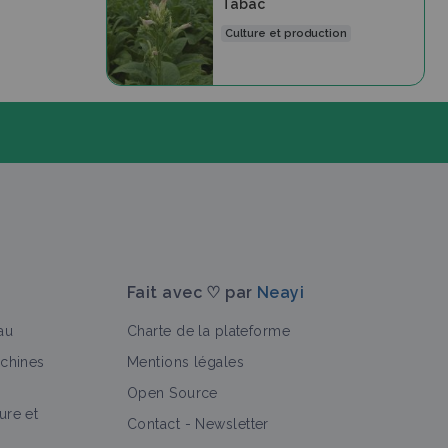
Tabac
Culture et production
Fait avec ♡ par
Neayi
au
Charte de la plateforme
achines
Mentions légales
Open Source
ure et
>
rience
Portail thématique
Contact
-
Newsletter