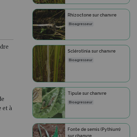
Rhizoctone sur chanvre
Bioagresseur
ndre
Sclérotinia sur chanvre
Bioagresseur
Tipule sur chanvre
de
Bioagresseur
 et à
Fonte de semis (Pythium)
sur chanvre