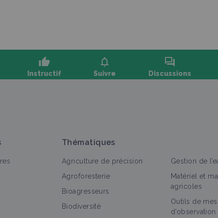
thumb_up
notifications
forum
Instructif
Suivre
Discussions
oser une question, partager un retour :
s
Thématiques
res
Agriculture de précision
Gestion de l’e
Agroforesterie
Matériel et m
agricoles
Bioagresseurs
Outils de mes
out
Culture et production
Bioagresseur
Retour d'expé
Biodiversité
d’observation