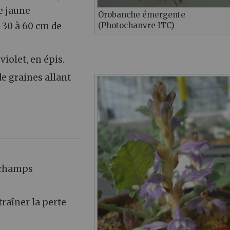
e jaune
Orobanche émergente
 30 à 60 cm de
(Photochanvre ITC)
violet, en épis.
de graines allant
, champs
traîner la perte