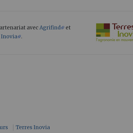
 partenariat avec
Agrifind
et
 Inovia
.
urs
Terres Inovia