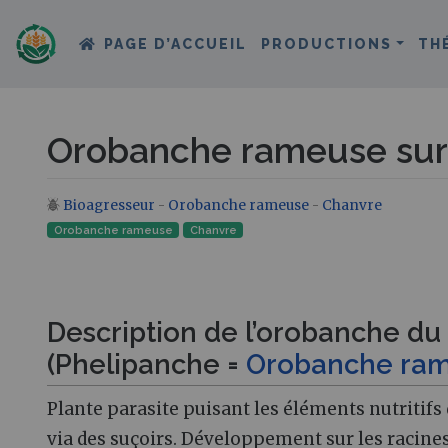
PAGE D’ACCUEIL
PRODUCTIONS
TH
Orobanche rameuse sur
Bioagresseur
-
Orobanche rameuse
-
Chanvre
Aller à :
navigation
,
rechercher
Orobanche rameuse
Chanvre
Description de l’orobanche du
(Phelipanche =
Orobanche ra
Plante parasite puisant les éléments nutritifs
via des suçoirs. Développement sur les racines 