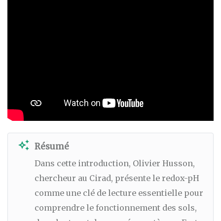
auto_awesome
Résumé
Dans cette introduction, Olivier Husson,
chercheur au Cirad, présente le redox-pH
comme une clé de lecture essentielle pour
comprendre le fonctionnement des sols,