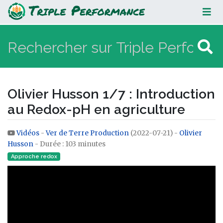
Olivier Husson 1/7 : Introduction au
Redox-pH en agriculture
Olivier Husson 1/7 : Introduction
au Redox-pH en agriculture
Vidéos
-
Ver de Terre Production
(2022-07-21) -
Olivier
Aller à :
navigation
,
rechercher
Husson
- Durée : 103 minutes
Approche redox