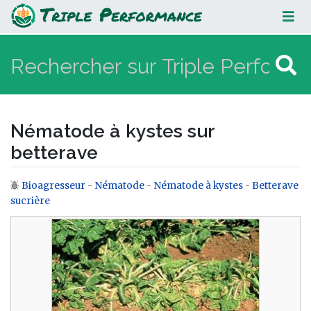
Nématode à kystes sur betterave
Nématode à kystes sur
betterave
Bioagresseur
-
Nématode
-
Nématode à kystes
-
Betterave
Aller à :
navigation
,
rechercher
sucrière