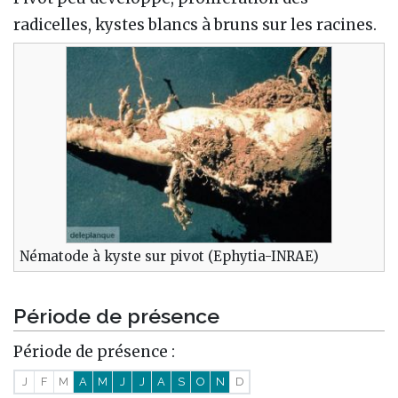
radicelles, kystes blancs à bruns sur les racines.
Nématode à kyste sur pivot (Ephytia-INRAE)
Période de présence
Période de présence :
J
F
M
A
M
J
J
A
S
O
N
D