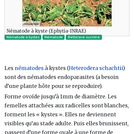
Nématode à kyste (Ephytia-INRAE)
Nématode à kystes
Nématode‎
Betterave sucrière
Les
nématodes
à kystes (
Heterodera schachtii
)
sont des nématodes endoparasites (a besoin
d’une plante hôte pour se reproduire).
Forme ovoïde jusqu’à 1mm de diamètre. Les
femelles attachées aux radicelles sont blanches,
forment les « kystes ». Elles ne deviennent
visibles qu’au stade adulte. Puis elles brunissent,
passent d’une forme ovale à une forme de