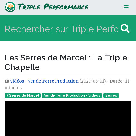
Les Serres de Marcel : La Triple
Chapelle
Les Serres de Marcel : La Triple
Chapelle
Vidéos
-
Ver de Terre Production
(2021-08-01) - Durée : 11
Aller à :
navigation
,
rechercher
minutes
#Serres de Marcel
Ver de Terre Production - Videos
Serres