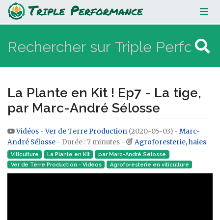
La Plante en Kit ! Ep7 - La tige, par
Marc-André Sélosse
La Plante en Kit ! Ep7 - La tige,
par Marc-André Sélosse
Vidéos
-
Ver de Terre Production
(2020-05-03) -
Marc-
Aller à :
navigation
,
rechercher
André Sélosse
- Durée : 7 minutes -
Agroforesterie, haies
Viticulture
La Plante en Kit
par Marc-André Sélosse
Ver de Terre Production - Videos
Agroforesterie en viticulture