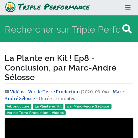
La Plante en Kit ! Ep8 - Conclusion,
par Marc-André Sélosse
La Plante en Kit ! Ep8 -
Conclusion, par Marc-André
Sélosse
Vidéos
-
Ver de Terre Production
(2020-05-04) -
Marc-
Aller à :
navigation
,
rechercher
André Sélosse
- Durée : 5 minutes
Arboriculture
La Plante en Kit
par Marc-André Sélosse
Ver de Terre Production - Videos