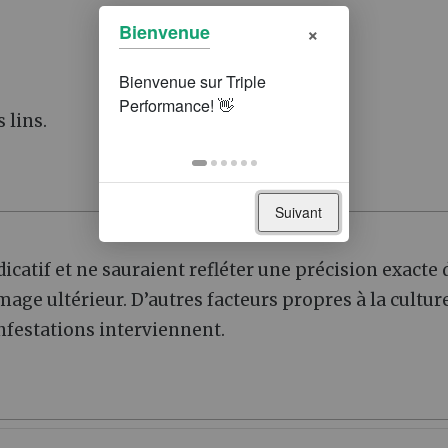
×
Bienvenue
 lins.
Suivant
icatif et ne sauraient refléter une précision exacte 
age ultérieur. D’autres facteurs propres à la culture
festations interviennent.