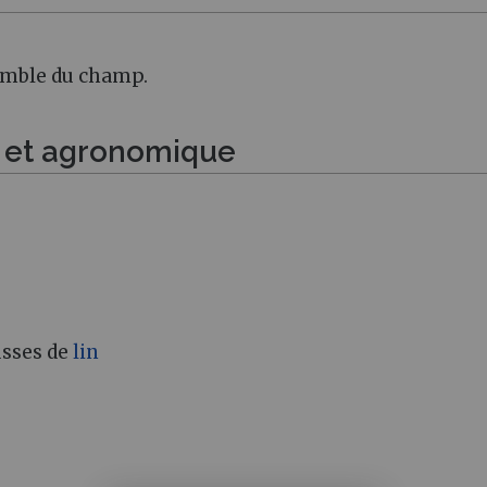
emble du champ.
e et agronomique
usses de
lin