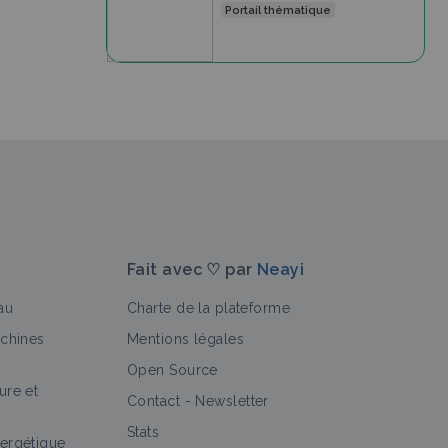
Portail thématique
Fait avec ♡ par
Neayi
au
Charte de la plateforme
achines
Mentions légales
Open Source
ure et
Contact
-
Newsletter
Stats
ergétique