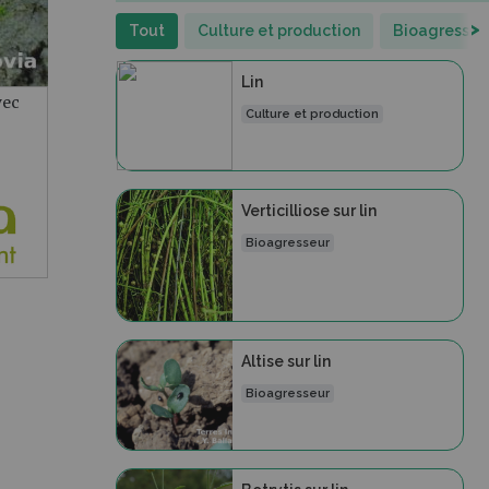
>
Tout
Culture et production
Bioagresseu
Lin
vec
Culture et production
Verticilliose sur lin
Bioagresseur
Altise sur lin
Bioagresseur