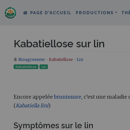
PAGE D’ACCUEIL
PRODUCTIONS
TH
Kabatiellose sur lin
Bioagresseur
-
Kabatiellose
-
Lin
Aller à :
navigation
,
rechercher
Kabatiellose
Lin
Encore appelée
brunissure
, c’est une maladi
(
Kabatiella lini
)
Symptômes sur le lin