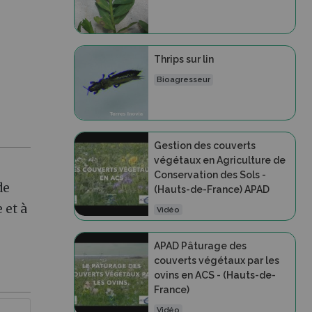
Thrips sur lin
Bioagresseur
Gestion des couverts
végétaux en Agriculture de
Conservation des Sols -
de
(Hauts-de-France) APAD
 et à
Vidéo
APAD Pâturage des
couverts végétaux par les
ovins en ACS - (Hauts-de-
France)
Vidéo