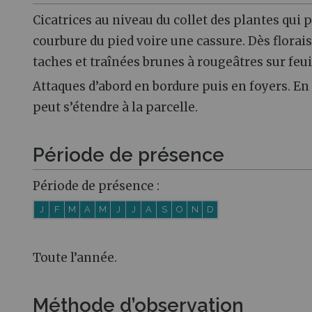
Cicatrices au niveau du collet des plantes qui
courbure du pied voire une cassure. Dès florai
taches et traînées brunes à rougeâtres sur feuil
Attaques d’abord en bordure puis en foyers. En 
peut s’étendre à la parcelle.
Période de présence
Période de présence :
J
F
M
A
M
J
J
A
S
O
N
D
Toute l’année.
Méthode d’observation