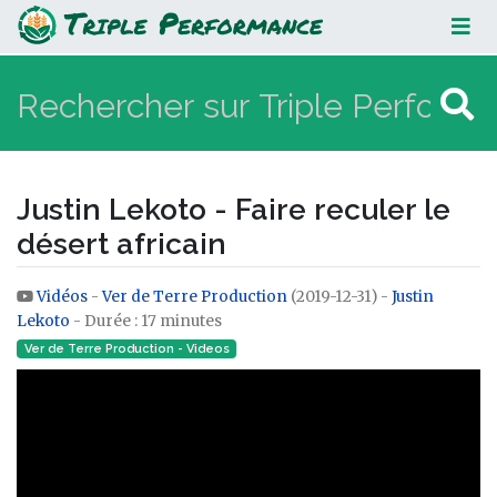
Justin Lekoto - Faire reculer le
désert africain
Justin Lekoto - Faire reculer le
désert africain
Vidéos
-
Ver de Terre Production
(2019-12-31) -
Justin
Aller à :
navigation
,
rechercher
Lekoto
- Durée : 17 minutes
Ver de Terre Production - Videos