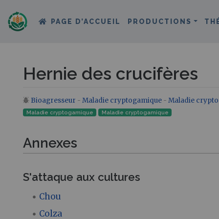
PAGE D’ACCUEIL
PRODUCTIONS
TH
Hernie des crucifères
Bioagresseur
-
Maladie cryptogamique
-
Maladie crypt
Aller à :
navigation
,
rechercher
Maladie cryptogamique
Maladie cryptogamique‎
Annexes
S'attaque aux cultures
Chou
Colza