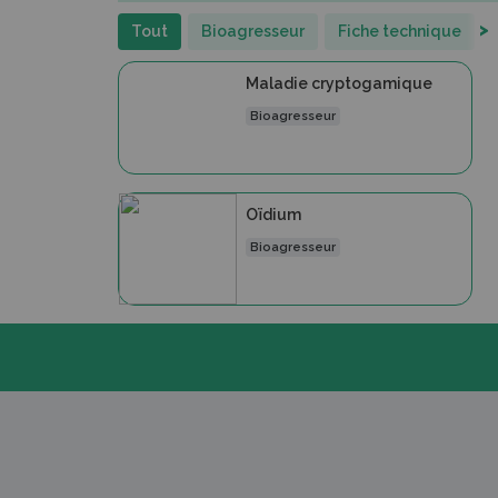
>
Tout
Bioagresseur
Fiche technique
Maladie cryptogamique
Bioagresseur
Oïdium
Bioagresseur