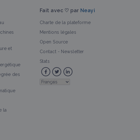
Fait avec ♡ par
Neayi
au
Charte de la plateforme
achines
Mentions légales
Open Source
ure et
>
e
Vidéo
Culture et production
Portail thématique
Contact
-
Newsletter
Stats
ergétique
tégrée des
imatique
e la