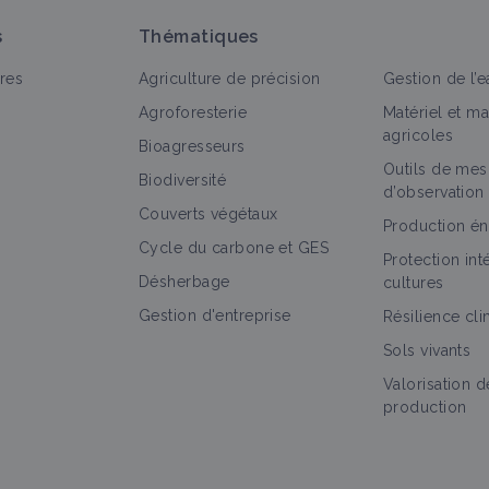
s
Thématiques
res
Agriculture de précision
Gestion de l’e
Agroforesterie
Matériel et m
agricoles
Bioagresseurs
Outils de mes
out
Bioagresseur
Fiche technique
Retour d'expérienc
Biodiversité
d’observation
Couverts végétaux
Maladie cryptogamique
Production én
Cycle du carbone et GES
Bioagresseur
Protection in
Désherbage
cultures
Gestion d'entreprise
Résilience cl
Sols vivants
Oïdium
Valorisation d
Bioagresseur
production