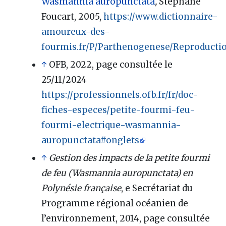
Wasmannia auropunctata
,
Stéphane
Foucart, 2005,
https://www.dictionnaire-
amoureux-des-
fourmis.fr/P/Parthenogenese/Reproduct
↑
OFB, 2022, page consultée le
25/11/2024
https://professionnels.ofb.fr/fr/doc-
fiches-especes/petite-fourmi-feu-
fourmi-electrique-wasmannia-
auropunctata#onglets
↑
Gestion des impacts de la petite fourmi
de feu (Wasmannia auropunctata) en
Polynésie française
, e Secrétariat du
Programme régional océanien de
l’environnement, 2014, page consultée