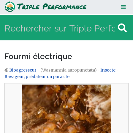
Fourmi électrique
Fourmi électrique
Bioagresseur
- (Wasmannia auropunctata) -
Insecte
-
Aller à :
navigation
,
rechercher
Ravageur, prédateur ou parasite