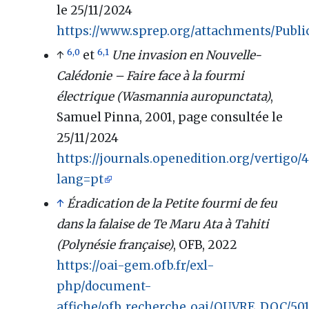
le 25/11/2024
https://www.sprep.org/attachments/Publi
6,0
6,1
↑
et
Une invasion en Nouvelle-
Calédonie – Faire face à la fourmi
électrique (Wasmannia auropunctata)
,
Samuel Pinna, 2001, page consultée le
25/11/2024
https://journals.openedition.org/vertigo/
lang=pt
↑
Éradication de la Petite fourmi de feu
dans la falaise de Te Maru Ata à Tahiti
(Polynésie française)
, OFB, 2022
https://oai-gem.ofb.fr/exl-
php/document-
affiche/ofb_recherche_oai/OUVRE_DOC/501