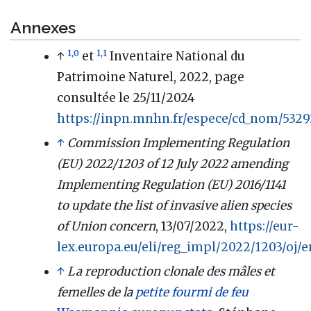
Annexes
1,0
1,1
↑
et
Inventaire National du
Patrimoine Naturel, 2022, page
consultée le 25/11/2024
https://inpn.mnhn.fr/espece/cd_nom/53292
↑
Commission Implementing Regulation
(EU) 2022/1203 of 12 July 2022 amending
Implementing Regulation (EU) 2016/1141
to update the list of invasive alien species
of Union concern
, 13/07/2022,
https://eur-
lex.europa.eu/eli/reg_impl/2022/1203/oj/
↑
La reproduction clonale des mâles et
femelles de la
petite fourmi de feu