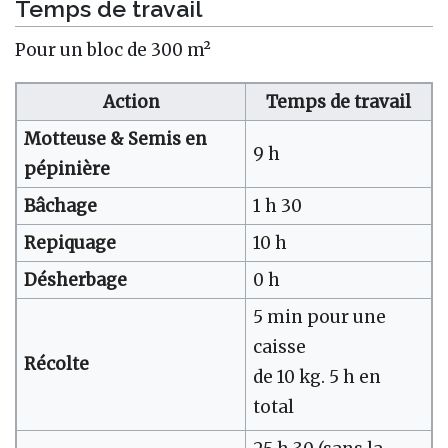
Temps de travail
Pour un bloc de 300 m²
Action
Temps de travail
Motteuse & Semis en
9 h
pépinière
Bâchage
1 h 30
Repiquage
10 h
Désherbage
0 h
5 min pour une
caisse
Récolte
de 10 kg. 5 h en
total