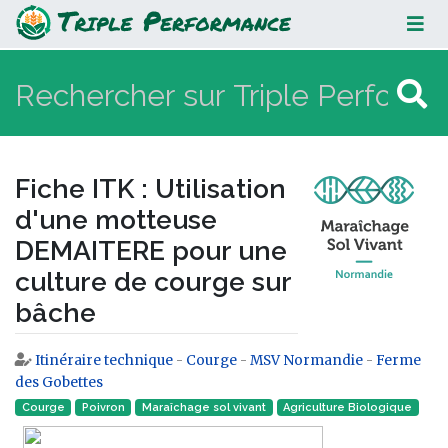
Fiche ITK : Utilisation d'une
motteuse DEMAITERE pour une
culture de courge sur bâche
Fiche ITK : Utilisation
d'une motteuse
DEMAITERE pour une
culture de courge sur
bâche
Itinéraire technique
-
Courge
-
MSV Normandie
-
Ferme
Aller à :
navigation
,
rechercher
des Gobettes
Courge
Poivron
Maraîchage sol vivant
Agriculture Biologique