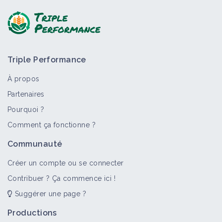
+2
retour :
Triple Performance
À propos
Partenaires
Pourquoi ?
Comment ça fonctionne ?
>
Tout
Retour d'expérience
Structure
Territoire
F
Communauté
Colza d’hiver sous couvert permanent
de Luzerne
Créer un compte ou se connecter
Retour d'expérience
Contribuer ? Ça commence ici !
Suggérer une page ?
De la réduction à la suppression:
Productions
quels leviers pour conserver la