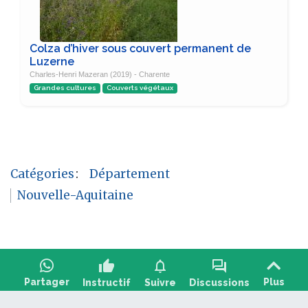
Colza d’hiver sous couvert permanent de
Luzerne
Charles-Henri Mazeran (2019) - Charente
Grandes cultures
Couverts végétaux
Catégories
:
Département
Nouvelle-Aquitaine
thumb_up
notifications
forum
Partager
Plus
Instructif
Suivre
Discussions
Poser une question, partager un