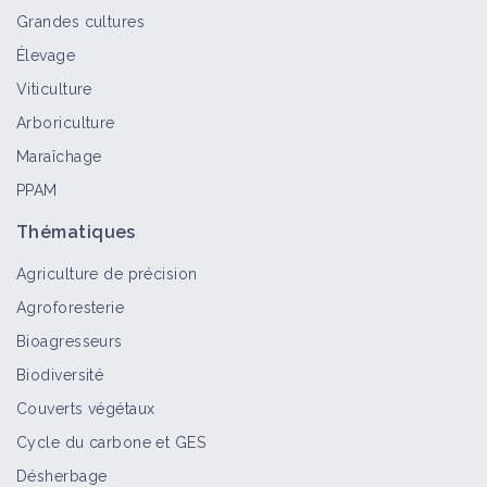
performance économique?
Grandes cultures
Retour d'expérience
Élevage
Viticulture
Utilisation d'OAD pour optimiser la
Arboriculture
protection phytosanitaire des
vignobles
Maraîchage
Retour d'expérience
PPAM
CIVAM DU SUD CHARENTE (Civam)
Thématiques
Structure
Agriculture de précision
Agroforesterie
Bioagresseurs
Biodiversité
CIVAM PAYS RUFFECOIS (Civam)
Couverts végétaux
Structure
Cycle du carbone et GES
Désherbage