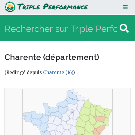
Charente (département)
Charente (département)
(Redirigé depuis
Charente (16)
)
Aller à :
navigation
,
rechercher