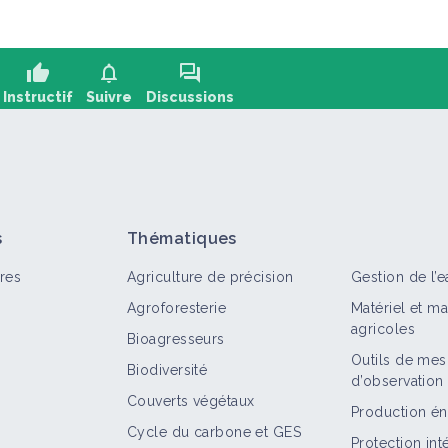
thumb_up
notifications
forum
Instructif
Suivre
Discussions
oser une question, partager un retour :
+2
s
Thématiques
res
Agriculture de précision
Gestion de l’e
Agroforesterie
Matériel et m
agricoles
Bioagresseurs
Outils de mes
Biodiversité
d’observation
out
Retour d'expérience
Structure
Territoire
Couverts végétaux
Production én
Cycle du carbone et GES
De la réduction à la suppression: quels
Protection in