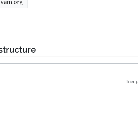
ivam.org
structure
Trier 