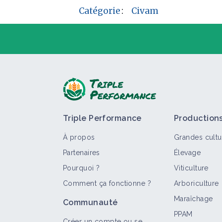
Catégorie
:
Civam
P
Triple Performance
Production
À propos
Grandes cultu
Partenaires
Élevage
Pourquoi ?
Viticulture
Comment ça fonctionne ?
Arboriculture
T
Maraîchage
Communauté
PPAM
Créer un compte ou se