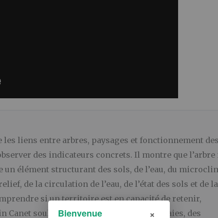
e les liens entre arbres, paysages et fonctionnement de
’observer des indicateurs concrets. Il montre que l’arbre
un élément structurant des sols, de l’eau, du microcli
elief, de la circulation de l’eau, de l’état des sols et de la
prendre si un territoire est en capacité de retenir,
×
Bienvenue
lain Canet souligne aussi l’importance des haies, des