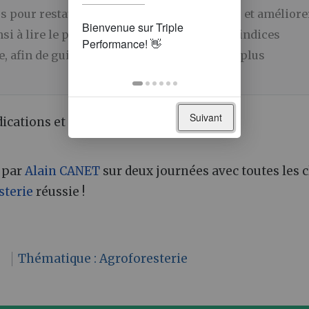
s pour restaurer les équilibres écologiques et améliore
ainsi à lire le paysage comme un ensemble d’indices
oire, afin de guider des choix d’aménagement plus
Suivant
dications et Indicateurs
 par
Alain CANET
sur deux journées avec toutes les c
sterie
réussie !
n
Thématique : Agroforesterie