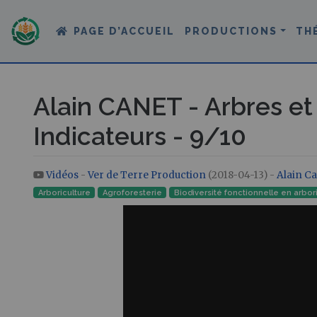
PAGE D’ACCUEIL
PRODUCTIONS
TH
Alain CANET - Arbres et T
Indicateurs - 9/10
Vidéos
-
Ver de Terre Production
(2018-04-13) -
Alain C
Aller à :
navigation
,
rechercher
Arboriculture
Agroforesterie
Biodiversité fonctionnelle en arbor