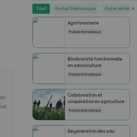
>
Tout
Portail thématique
Fiche techniqu
Agroforesterie
Portail thématique
Biodiversité fonctionnelle
en arboriculture
Portail thématique
s
Collaboration et
 ne
coopération en agriculture
mat
Portail thématique
Régénération des sols