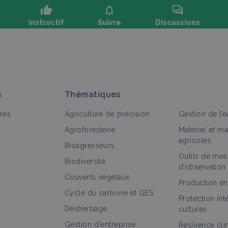
thumb_up
notifications
forum
Instructif
Suivre
Discussions
oser une question, partager un retour :
s
Thématiques
res
Agriculture de précision
Gestion de l’e
Agroforesterie
Matériel et m
agricoles
Bioagresseurs
Outils de mes
out
Portail thématique
Fiche technique
Objectif
V
Biodiversité
d’observation
Couverts végétaux
Agroforesterie
Production én
Cycle du carbone et GES
Portail thématique
Protection in
Désherbage
cultures
Gestion d'entreprise
Résilience cl