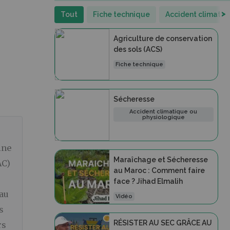
>
Tout
Fiche technique
Accident climatiq
Agriculture de conservation
des sols (ACS)
Fiche technique
Sécheresse
Accident climatique ou
physiologique
ine
Maraîchage et Sécheresse
AC)
au Maroc : Comment faire
face ? Jihad Elmalih
 au
Vidéo
s
RÉSISTER AU SEC GRÂCE AU
rs