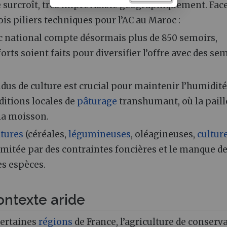
de surcroît, très imprévisible géographiquement. Fac
is piliers techniques pour l’AC au Maroc :
c national compte désormais plus de 850 semoirs,
orts soient faits pour diversifier l’offre avec des se
dus de culture est crucial pour maintenir l’humidité
aditions locales de
pâturage
transhumant, où la paill
la moisson.
ltures
(céréales,
légumineuses
, oléagineuses,
cultur
 limitée par des contraintes foncières et le manque d
s espèces.
ontexte aride
certaines
régions
de France, l’agriculture de conserv