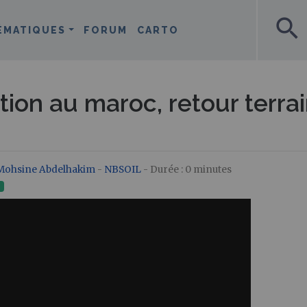
search
ÉMATIQUES
FORUM
CARTO
ion au maroc, retour terrai
Mohsine Abdelhakim
-
NBSOIL
- Durée : 0 minutes