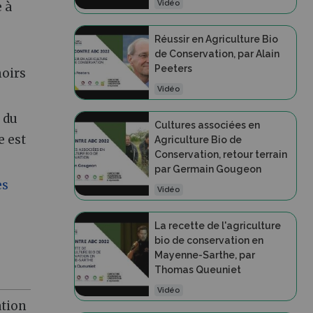
Vidéo
e à
Réussir en Agriculture Bio
de Conservation, par Alain
Peeters
moirs
Vidéo
 du
Cultures associées en
e est
Agriculture Bio de
Conservation, retour terrain
par Germain Gougeon
es
Vidéo
e
La recette de l'agriculture
bio de conservation en
Mayenne-Sarthe, par
Thomas Queuniet
Vidéo
ation