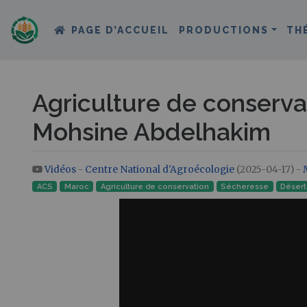
PAGE D’ACCUEIL
PRODUCTIONS
TH
Agriculture de conservat
Mohsine Abdelhakim
Vidéos
-
Centre National d'Agroécologie
(2025-04-17) -
Aller à :
navigation
,
rechercher
ACS
Maroc
Agriculture de conservation
Sécheresse
Désert