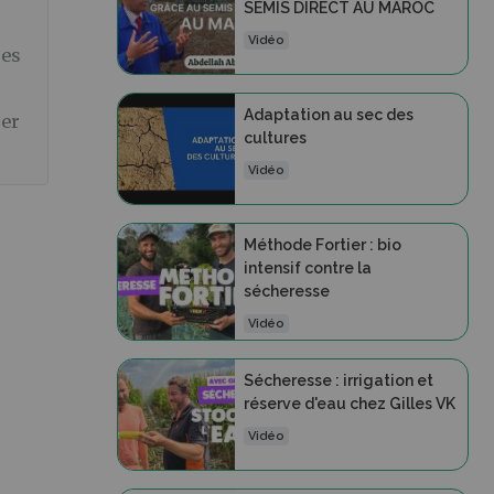
SEMIS DIRECT AU MAROC
Vidéo
ses
Adaptation au sec des
rer
cultures
Vidéo
Méthode Fortier : bio
intensif contre la
sécheresse
Vidéo
Sécheresse : irrigation et
réserve d'eau chez Gilles VK
Vidéo