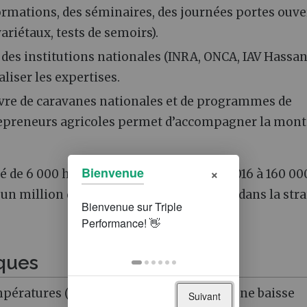
rmations, des séminaires, des journées portes ouve
ariétaux, tests de semoirs).
des institutions nationales (INRA, ONCA, IAV Hassan 
iser les expertises.
re de caravanes nationales et de programmes de
trepreneurs agricoles permet d’accompagner la mon
×
Bienvenue
ssé de 6 000 hectares en semis direct en 2016 à 160 00
un million d’hectares d’ici 2030, intégré dans la str
iques
ératures (de +1 à +1,5°C en 40 ans) et à une baisse
Suivant