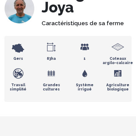
Joya
Caractéristiques de sa ferme
Gers
83ha
1
Coteaux
argilo-calcaire
Travail
Grandes
Système
Agriculture
simplifié
cultures
irrigué
biologique