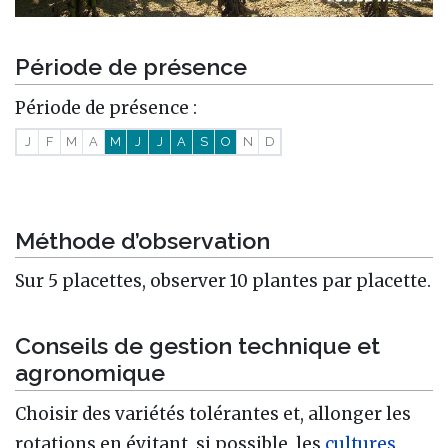
Période de présence
Période de présence :
J
F
M
A
M
J
J
A
S
O
N
D
Méthode d’observation
Sur 5 placettes, observer 10 plantes par placette.
Conseils de gestion technique et
agronomique
Choisir des variétés tolérantes et, allonger les
rotations en évitant, si possible, les
cultures