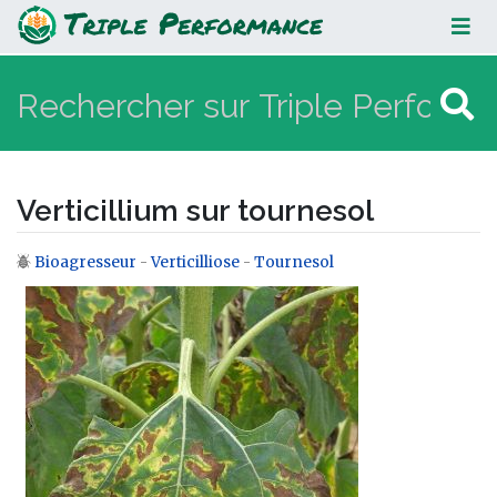
Verticillium sur tournesol
Verticillium sur tournesol
Bioagresseur
-
Verticilliose
-
Tournesol
Aller à :
navigation
,
rechercher