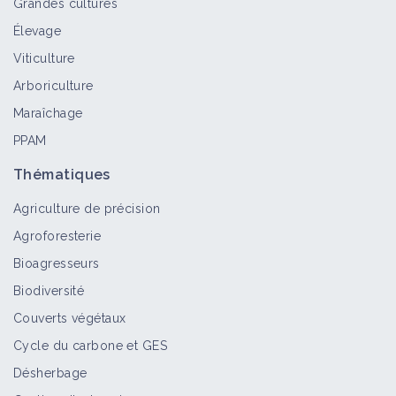
Grandes cultures
Élevage
Sitone sur pois de printemps
Viticulture
Bioagresseur
Arboriculture
Maraîchage
PPAM
Sitone de la luzerne
Thématiques
Bioagresseur
Agriculture de précision
Agroforesterie
Bioagresseurs
Sitone sur féverole d'hiver
Biodiversité
Bioagresseur
Couverts végétaux
Cycle du carbone et GES
Désherbage
Sitone sur la féverole de printemps