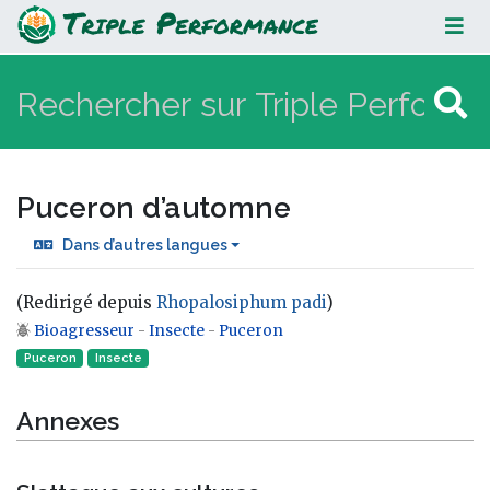
Puceron d’automne
Puceron d’automne
Dans d’autres langues
(Redirigé depuis
Rhopalosiphum padi
)
Bioagresseur
-
Insecte
-
Puceron
Aller à :
navigation
,
rechercher
Puceron
Insecte‎
Annexes