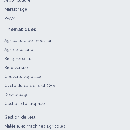
Arboriculture
(ACS)
Maraîchage
Fiche technique
PPAM
Thématiques
Trogne
Portail thématique
Agriculture de précision
Agroforesterie
Bioagresseurs
Projet FertiBioSol - Le broyat de
Biodiversité
déchets verts par MSV Normandie
Couverts végétaux
Fiche technique
Cycle du carbone et GES
Désherbage
Gestion d'entreprise
Projet FertiBioSol - Le compost par
MSV Normandie
Gestion de l’eau
Fiche technique
Matériel et machines agricoles