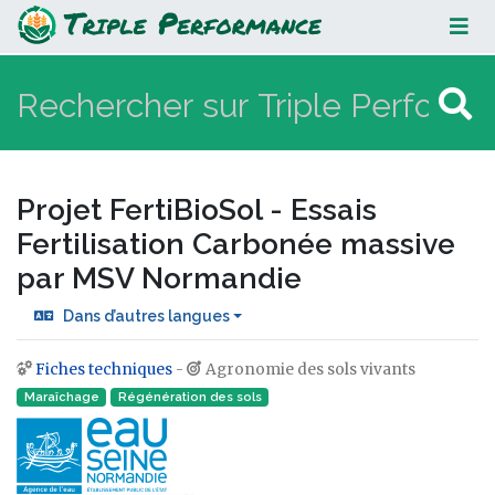
Projet FertiBioSol - Essais
Fertilisation Carbonée massive par
MSV Normandie
Projet FertiBioSol - Essais
Fertilisation Carbonée massive
par MSV Normandie
Dans d’autres langues
Fiches techniques
-
Agronomie des sols vivants
Aller à :
navigation
,
rechercher
Maraîchage
Régénération des sols