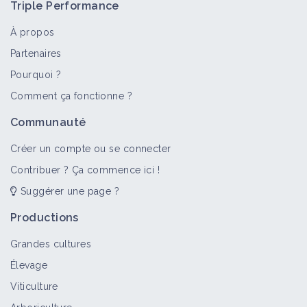
Triple Performance
À propos
Partenaires
Pourquoi ?
>
Tout
Portail thématique
Objectif
Fiche technique
Comment ça fonctionne ?
Régénération des sols
Communauté
Portail thématique
Créer un compte ou se connecter
Contribuer ? Ça commence ici !
Suggérer une page ?
Noue
Fiche technique
Productions
Grandes cultures
Élevage
Viticulture
Les étapes de transition vers
l’agriculture de conservation des sols