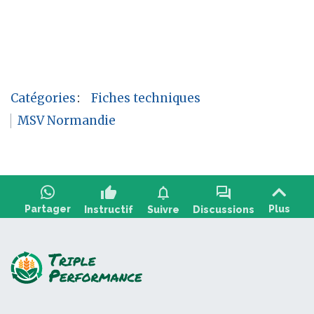
Catégories
:
Fiches techniques
MSV Normandie
thumb_up
notifications
forum
Partager
Plus
Instructif
Suivre
Discussions
Poser une question, partager un retour :