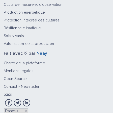
Outils de mesure et d’observation
Production énergétique
Avoir un atelier poules pondeuses
Protection intégrée des cultures
Fiche technique
Résilience climatique
Sols vivants
Valorisation de la production
Conseils de maraîchers sol vivant
Fiche technique
Fait avec ♡ par
Neayi
Charte de la plateforme
Mentions légales
Open Source
Compost Bokashi
Fiche technique
Contact
-
Newsletter
Stats
Rencontre MSV 2017 - Hervé Coves -