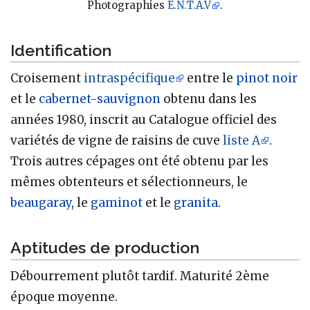
Photographies
E.N.T.A.V
.
Identification
Croisement
intraspécifique
entre le
pinot noir
et le
cabernet-sauvignon
obtenu dans les
années 1980, inscrit au Catalogue officiel des
variétés de vigne de raisins de cuve
liste A
.
Trois autres cépages ont été obtenu par les
mêmes obtenteurs et sélectionneurs, le
beaugaray
, le
gaminot
et le
granita
.
Aptitudes de production
Débourrement plutôt tardif. Maturité 2ème
époque moyenne.