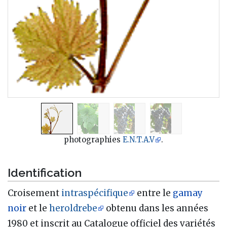
photographies
E.N.T.A.V
.
Identification
Croisement
intraspécifique
entre le
gamay
noir
et le
heroldrebe
obtenu dans les années
1980 et inscrit au Catalogue officiel des variétés