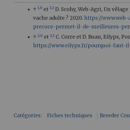
1,0
1,1
↑
et
D. Scohy, Web-Agri, Un vêlage
vache adulte ? 2020.
https://www.web-a
precoce-permet-il-de-meilleures-pe
2,0
2,1
↑
et
C. Corre et D. Buan, Eilyps, Po
https://www.eilyps.fr/pourquoi-faut-i
Catégories
:
Fiches techniques
Breeder Co