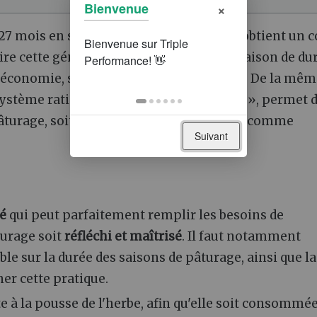
×
Bienvenue
 27 mois en système « maïs-paille », on obtient un c
uire cette génisse au pâturage pour une saison de du
'économie, soit
10% du coût alimentaire
! De la mêm
système ration sèche « paille-concentré », permet 
âturage, soit plus de 110 € sur une saison comme
Suivant
é
qui peut parfaitement remplir les besoins de
turage soit
réfléchi et maîtrisé
. Il faut notamment
e sur la durée des saisons de pâturage, ainsi que la
er cette pratique.
e à la pousse de l'herbe, afin qu'elle soit consommé