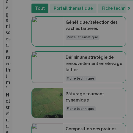
d
e
>
Tout
Portail thématique
Fiche techniqu
g
é
Génétique/sélection des
ni
vaches laitières
ss
Portail thématique
es
d
e
ra
Définir une stratégie de
ce
renouvellement en élevage
Pr
laitier
i
Fiche technique
m
'
Pâturage tournant
H
dynamique
ol
st
Fiche technique
ei
n
d
Composition des prairies
a