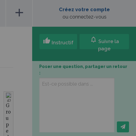
add
Créez votre compte
ou connectez-vous
notifications
thumb_up
Suivre la
Instructif
page
Poser une question, partager un retour
:
G
ro
u
p
e