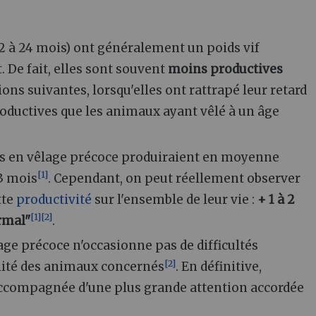
22 à 24 mois) ont généralement un poids vif
t. De fait, elles sont souvent
moins productives
ions suivantes, lorsqu'elles ont rattrapé leur retard
roductives que les animaux ayant vêlé à un âge
ts en vêlage précoce produiraient en moyenne
[
1
]
33 mois
. Cependant, on peut réellement observer
tte
productivité
sur l'ensemble de leur vie :
+ 1 à 2
[
1
]
[
2
]
ormal"
.
age précoce n'occasionne pas de difficultés
[
2
]
tilité des animaux concernés
. En définitive,
e accompagnée d'une plus grande attention accordée