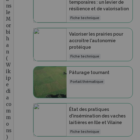
temporaires : un levier de
ns
résilience et de valorisation
le
M
Fiche technique
or
bi
Valoriser les prairies pour
h
accroître l'autonomie
a
protéique
n
Fiche technique
(
W
ik
Pâturage tournant
ip
Portail thématique
e
di
a
co
État des pratiques
m
d'insémination des vaches
m
laitières en Ille et Vilaine
o
ns
Fiche technique
)