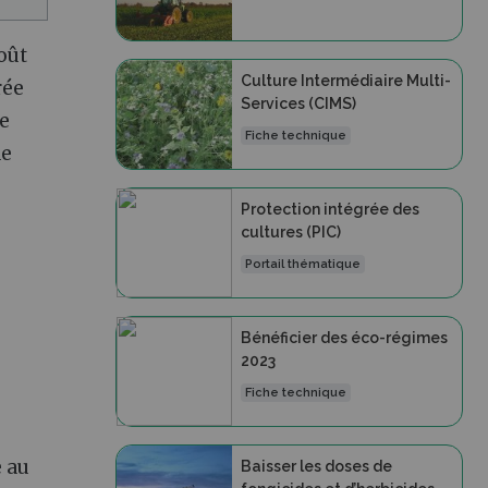
oût
Culture Intermédiaire Multi-
rée
Services (CIMS)
e
Fiche technique
de
Protection intégrée des
cultures (PIC)
Portail thématique
Bénéficier des éco-régimes
2023
Fiche technique
e au
Baisser les doses de