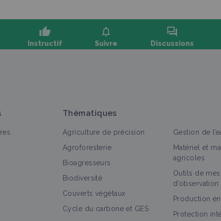
thumb_up
notifications
forum
Instructif
Suivre
Discussions
oser une question, partager un retour :
s
Thématiques
res
Agriculture de précision
Gestion de l’e
Agroforesterie
Matériel et m
agricoles
Bioagresseurs
Outils de mes
out
Portail thématique
Fiche technique
Retour d'expé
Biodiversité
d’observation
Couverts végétaux
Génétique/sélection des vaches laitières
Production én
Cycle du carbone et GES
Portail thématique
Protection in