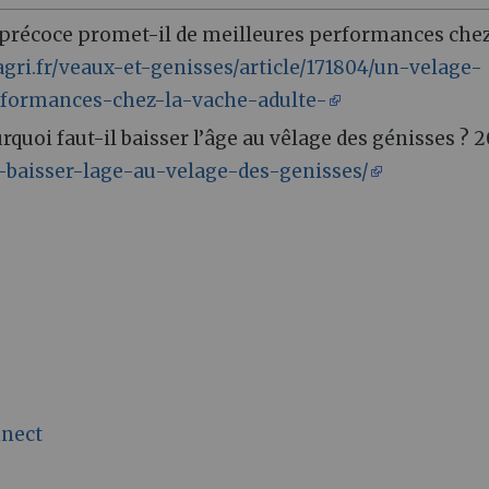
 précoce promet-il de meilleures performances chez
gri.fr/veaux-et-genisses/article/171804/un-velage-
rformances-chez-la-vache-adulte-
urquoi faut-il baisser l’âge au vêlage des génisses ? 2
l-baisser-lage-au-velage-des-genisses/
nnect