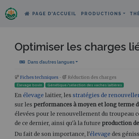
PAGE D’ACCUEIL
PRODUCTIONS
TH
Optimiser les charges li
Dans d’autres langues
Fiches techniques
-
Réduction des charges
Aller à :
navigation
,
rechercher
Élevage bovin
Génétique/sélection des vaches laitières
En
élevage
laitier, les
stratégies de renouvell
sur les
performances à moyen et long terme d
élevées pour le renouvellement du troupeau co
de ce dernier, ainsi qu'à la future
production de 
Du fait de son importance, l'
élevage
des géniss