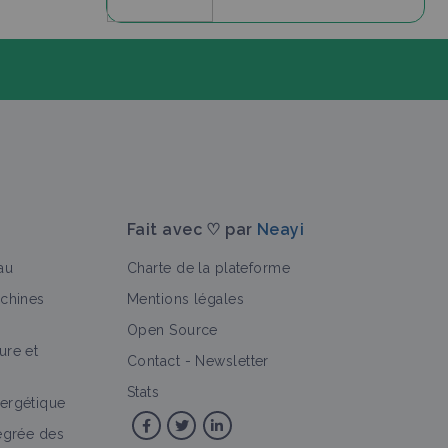
Fait avec ♡ par
Neayi
au
Charte de la plateforme
achines
Mentions légales
Open Source
ure et
>
rience
Personne
Objectif
Culture et production
Contact
-
Newsletter
Stats
ergétique
tégrée des