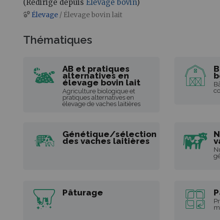
(Redirigé depuis
Élevage bovin
)
Élevage
/ Élevage bovin lait
Aller à :
navigation
,
rechercher
Thématiques
AB et pratiques
B
alternatives en
b
élevage bovin lait
Bâ
co
Agriculture biologique et
pratiques alternatives en
élevage de vaches laitières
Génétique/sélection
N
des vaches laitières
v
Nu
gé
Pâturage
P
Pr
ma