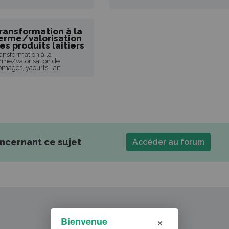
ransformation à la
erme/valorisation
es produits laitiers
ansformation à la
rme/valorisation de
omages, yaourts, lait
oncernant ce sujet
Accéder au forum
×
Bienvenue