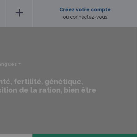
add
Créez votre compte
ou connectez-vous
langues
té, fertilité, génétique,
tion de la ration, bien être