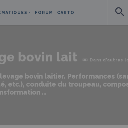
search
ÉMATIQUES
FORUM
CARTO
ge bovin lait
Dans d’autres 
élevage bovin laitier. Performances (san
é, etc.), conduite du troupeau, composi
nsformation ...