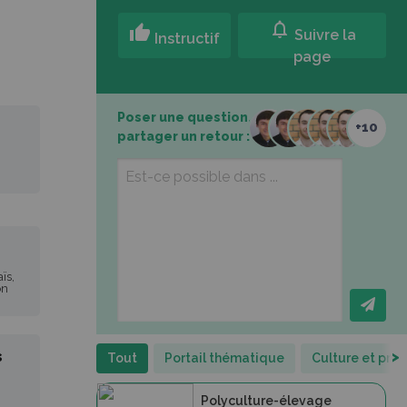
notifications
thumb_up
Suivre la
Instructif
page
Poser une question,
+10
partager un retour :
ïs,
on
s
>
Tout
Portail thématique
Culture et pro
Polyculture-élevage