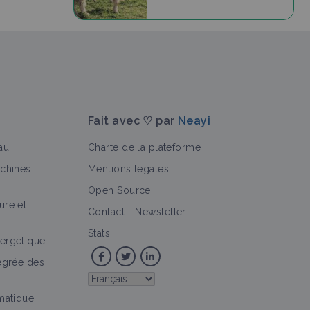
Fait avec ♡ par
Neayi
au
Charte de la plateforme
achines
Mentions légales
Open Source
ure et
Contact
-
Newsletter
Stats
ergétique
tégrée des
imatique