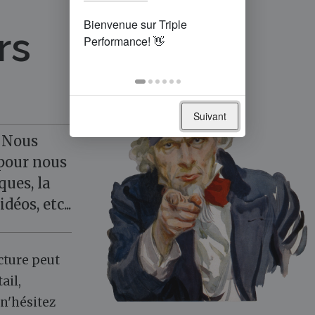
rs
Suivant
. Nous
pour nous
ques, la
déos, etc...
ucture peut
ail,
, n'hésitez