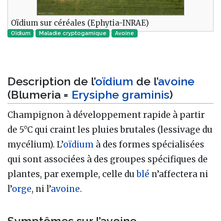
Oïdium sur céréales (Ephytia-INRAE)
Oïdium
Maladie cryptogamique‎
Avoine
Description de l’
oïdium
de l’
avoine
(Blumeria =
Erysiphe graminis
)
Champignon à développement rapide à partir
de 5°C qui craint les pluies brutales (lessivage du
mycélium). L’
oïdium
à des formes spécialisées
qui sont associées à des groupes spécifiques de
plantes, par exemple, celle du
blé
n’affectera ni
l’
orge
, ni l’
avoine
.
Symptômes sur l’avoine