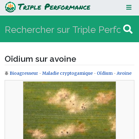
Oïdium sur avoine
Oïdium sur avoine
Bioagresseur
-
Maladie cryptogamique
-
Oïdium
-
Avoine
Aller à :
navigation
,
rechercher