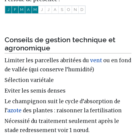
J
F
M
A
M
J
J
A
S
O
N
D
Conseils de gestion technique et
agronomique
Limiter les parcelles abritées du
vent
ou en fond
de vallée (qui conserve l’humidité)
Sélection variétale
Eviter les semis denses
Le champignon suit le cycle d’absorption de
l’
azote
des plantes : raisonner la fertilisation
Nécessité du traitement seulement après le
stade redressement voir 1 nœud.