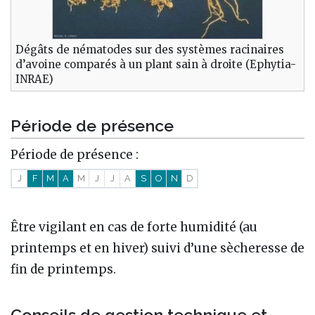
Dégâts de nématodes sur des systèmes racinaires
d’avoine comparés à un plant sain à droite (Ephytia-
INRAE)
Période de présence
Période de présence :
J
F
M
A
M
J
J
A
S
O
N
D
Être vigilant en cas de forte humidité (au
printemps et en hiver) suivi d’une sècheresse de
fin de printemps.
Conseils de gestion technique et