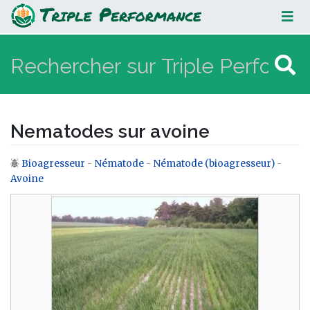
Nematodes sur avoine
Nematodes sur avoine
Bioagresseur
-
Nématode
-
Nématode (bioagresseur)
-
Aller à :
navigation
,
rechercher
Avoine