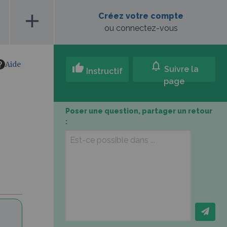
add
Créez votre compte
ou connectez-vous
Aide
notifications
thumb_up
Suivre la
Instructif
page
Poser une question, partager un retour
: