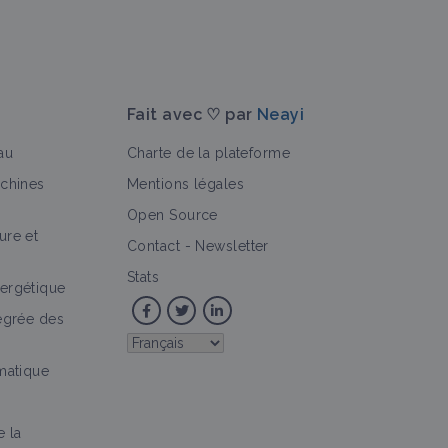
Fait avec ♡ par
Neayi
au
Charte de la plateforme
achines
Mentions légales
Open Source
ure et
Contact
-
Newsletter
Stats
ergétique
tégrée des
imatique
e la