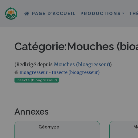
PAGE D’ACCUEIL
PRODUCTIONS
TH
Catégorie
:
Mouches (bio
(Redirigé depuis
Mouches (bioagresseur)
)
Bioagresseur
-
Insecte (bioagresseur)
Aller à :
navigation
,
rechercher
Insecte (bioagresseur)
Annexes
Géomyze
Mo