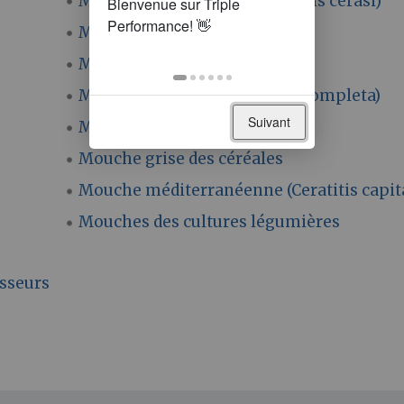
Mouche de la cerise (Rhagoletis cerasi)
Mouche des graminées
Mouche des semis
Mouche du brou (Rhagoletis completa)
Suivant
Mouche du chou
Mouche grise des céréales
Mouche méditerranéenne (Ceratitis capit
Mouches des cultures légumières
sseurs