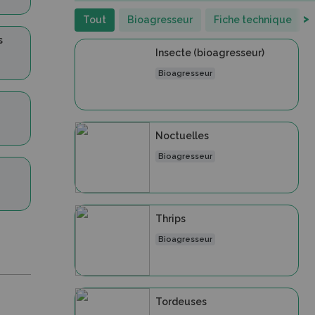
>
Tout
Bioagresseur
Fiche technique
s
Insecte (bioagresseur)
Bioagresseur
Noctuelles
Bioagresseur
Thrips
Bioagresseur
Tordeuses