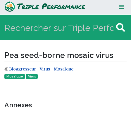
Pea seed-borne mosaic virus
Pea seed-borne mosaic virus
Bioagresseur
-
Virus
-
Mosaïque
Aller à :
navigation
,
rechercher
Mosaïque
Virus‎
Annexes