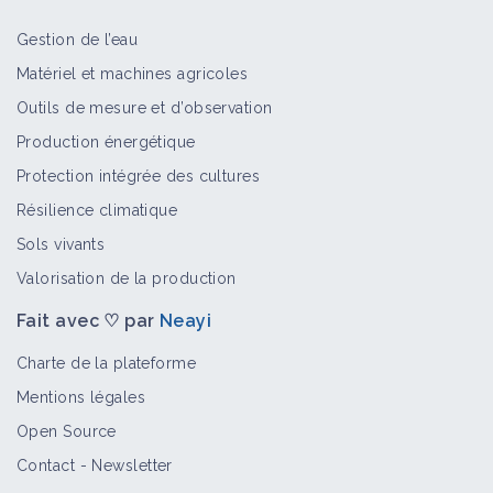
Gestion de l’eau
Mosaïque du concombre
Matériel et machines agricoles
Bioagresseur
Outils de mesure et d’observation
Production énergétique
Protection intégrée des cultures
Mosaïque commune du haricot
Résilience climatique
Bioagresseur
Sols vivants
Valorisation de la production
Fait avec ♡ par
Neayi
Champignon des mosaïques sur
avoine
Charte de la plateforme
Bioagresseur
Mentions légales
Open Source
Mosaïques sur lupin d'hiver
Contact
-
Newsletter
Bioagresseur