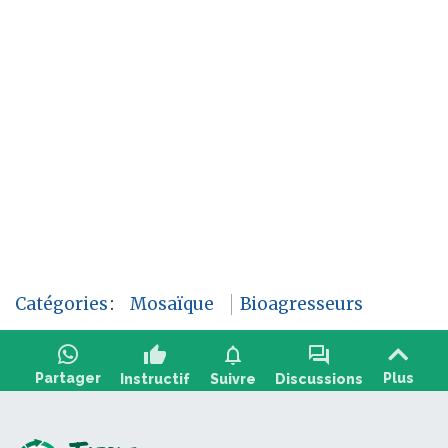
Catégories
:
Mosaïque
Bioagresseurs
thumb_up
notifications
forum
Partager
Plus
Instructif
Suivre
Discussions
Poser une question, partager un retour :