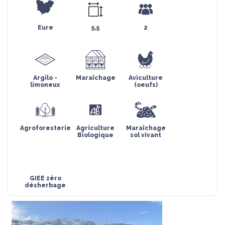
Eure
5,5
2
Argilo -
Maraîchage
Aviculture
limoneux
(oeufs)
Agroforesterie
Agriculture
Maraîchage
Biologique
sol vivant
GIEE zéro
désherbage