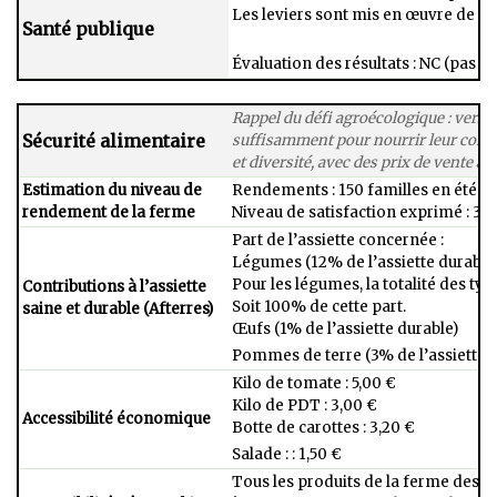
Les​ leviers sont mis en œuvre de fa
Santé publique
Évaluation des résultats : NC (pas d’i
Rappel du défi agroécologique : vers 
Sécurité alimentaire
suffisamment pour nourrir leur commu
et diversité, avec des prix de vente ac
Estimation du niveau de
Rendements : 150 familles en été et
rendement de la ferme ​
Niveau de satisfaction exprimé : 3/5
Part de l’assiette concernée :
​Légumes (12% de l’assiette durable)
Pour les légumes, la totalité des typ
Contributions à l’assiette
Soit 100% de cette part.​
saine et durable (Afterres)​
Œufs (1% de l’assiette durable)​
Pommes de terre (3% de l’assiette 
Kilo de tomate​ : 5,00 €
Kilo de PDT​ : 3,00 €
Accessibilité économique ​
Botte de carottes​ : 3,20 €
Salade​ : : 1,50 €
Tous les produits de la ferme des​ 