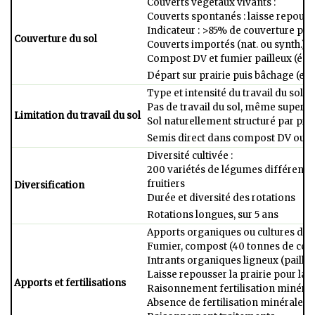
Couverts végétaux vivants : ​
Couverts spontanés : laisse repousse
Indicateur : >85% de couverture par 
Couverture du sol
Couverts importés (nat. ou synth.) :​
Compost DV et fumier pailleux (équi
Départ sur prairie puis bâchage (ensi
Type et intensité du travail du sol :​
Pas de travail du sol, même superfici
Limitation du travail du sol
Sol naturellement structuré par prai
Semis direct dans compost DV ou fu
Diversité cultivée :​
200 variétés de légumes différents 
fruitiers​
Diversification
Durée et diversité des rotations​
Rotations longues, sur 5 ans
Apports organiques ou cultures dédié
Fumier, compost (40 tonnes de comp
Intrants organiques ligneux (paille, 
Laisse repousser la prairie pour la fe
Apports et fertilisations
Raisonnement fertilisation minérale 
Absence de fertilisation minérale​