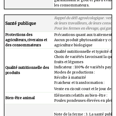
garantissant le goût et pas d’évaluat
les consommateurs.
Rappel du défi agroécologique : vers 
Santé publique
de ​leurs travailleurs, de leurs consom
Pour les fermes ​en élevage, qui garan
Protections des
Précautions quant aux traitements ph
agriculteurs, riverains et
Aucun produit phytosanitaire y com
des consommateurs​
agriculture biologique
Qualité nutritionnelle et typicité des
Choix de variétés favorisant la quali
fruits et légumes​
Indicateur : 100% de variétés paysa
Qualité nutritionnelle des
Modes de productions :​
produits​
Récolte à maturité​
Fraicheur et transformation :​
Vente en circuit court et le jour de r
Eléments relatifs au bien-être :​
Bien-être animal
Poules pondeuses élevées en plein 
Note de la ferme : 3. La santé publiq