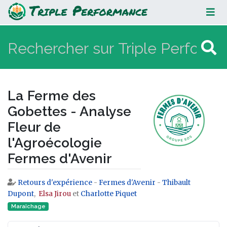
La Ferme des Gobettes - Analyse
Fleur de l'Agroécologie Fermes
d'Avenir
La Ferme des
Gobettes - Analyse
Fleur de
l'Agroécologie
Fermes d'Avenir
Retours d'expérience
-
Fermes d'Avenir
-
Thibault
Aller à :
navigation
,
rechercher
Dupont
,
​ Elsa Jirou
et
Charlotte Piquet
Maraîchage