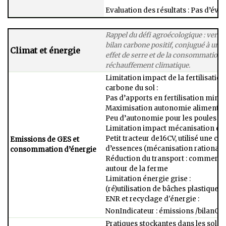
Evaluation des résultats : Pas d’éva
Rappel du défi agroécologique : vers 
bilan carbone positif, conjugué à une
Climat et énergie
effet de serre et de la consommation d
réchauffement climatique.
Limitation impact de la fertilisati
carbone du sol :​
Pas d’apports en fertilisation minéra
Maximisation autonomie alimentaire
Peu d’autonomie pour les poules (ac
Limitation impact mécanisation et tr
Petit tracteur de16CV, utilisé une ce
Emissions de GES et
d’essences (mécanisation rationalis
consommation d’énergie
Réduction du transport : commerci
autour de la ferme​
Limitation énergie grise :​
(ré)utilisation de bâches plastiques p
ENR et recyclage d'énergie : ​
Non​Indicateur : émissions /bilanGE
Pratiques stockantes dans les sols​