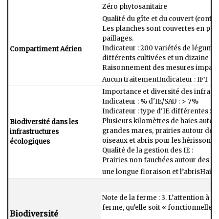
Zéro phytosanitaire
Qualité du gîte et du couvert (continu
Les planches sont couvertes en per
paillages.​
Indicateur : 200 variétés de légumes
Compartiment Aérien
différents cultivées et un dizaine pou
Raisonnement des mesures impactan
Aucun traitement​Indicateur : IFT = 
Importance et diversité des infrastr
Indicateur : % d'IE/SAU : > 7%​
Indicateur : type d'IE différentes : e
Plusieurs kilomètres de haies autour
Biodiversité dans les
grandes mares, prairies autour des 
infrastructures
oiseaux et abris pour les hérissons​
écologiques
Qualité de la gestion des IE : ​
Prairies non fauchées autour des cu
une longue floraison et l’abris​Haie
Note de la ferme : 3. L’attention à la 
ferme, qu’elle soit « fonctionnelle 
Biodiversité