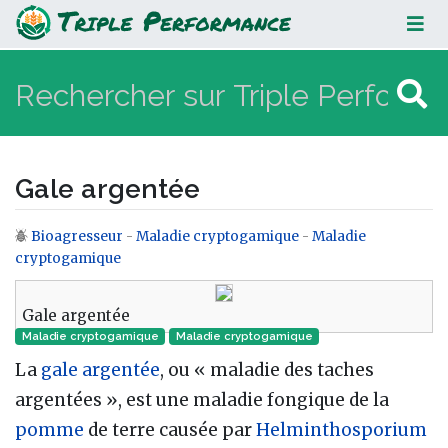
Gale argentée
Gale argentée
Bioagresseur
-
Maladie cryptogamique
-
Maladie
Aller à :
navigation
,
rechercher
cryptogamique
Gale argentée
Maladie cryptogamique
Maladie cryptogamique‎
La
gale argentée
, ou « maladie des taches
argentées », est une maladie fongique de la
pomme
de terre causée par
Helminthosporium