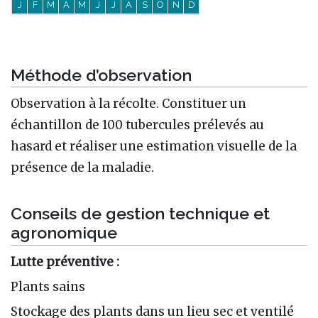
J
F
M
A
M
J
J
A
S
O
N
D
Méthode d’observation
Observation à la récolte. Constituer un
échantillon de 100 tubercules prélevés au
hasard et réaliser une estimation visuelle de la
présence de la maladie.
Conseils de gestion technique et
agronomique
Lutte préventive :
Plants sains
Stockage des plants dans un lieu sec et ventilé