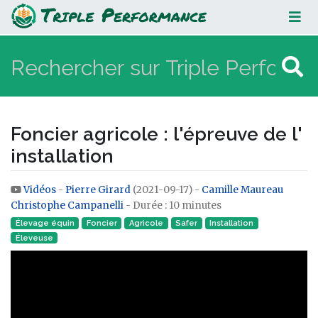
Foncier agricole : l'épreuve de l'
installation
Foncier agricole : l'épreuve de l'
installation
Vidéos
-
Pierre Girard
(2021-09-17) -
Camille Maureau
Aller à :
navigation
,
rechercher
Christophe Campanelli
- Durée : 10 minutes
Élevage équin
Foncier
Agricole
Safer
Installation
Éleveuse