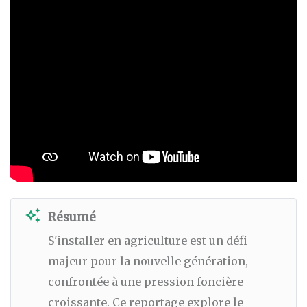
auto_awesome
Résumé
S'installer en agriculture est un défi
majeur pour la nouvelle génération,
confrontée à une pression foncière
croissante. Ce reportage explore le