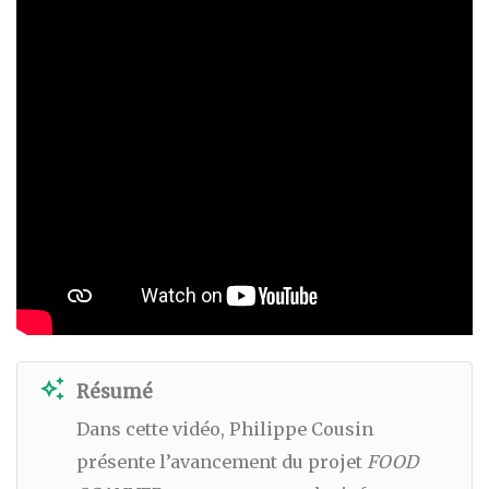
auto_awesome
Résumé
Dans cette vidéo, Philippe Cousin
présente l’avancement du projet
FOOD