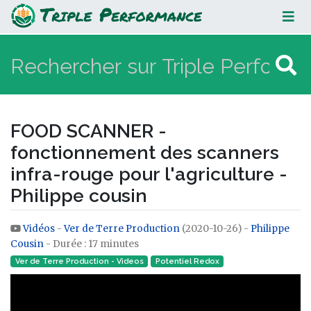
FOOD SCANNER - fonctionnement
des scanners infra-rouge pour
l'agriculture - Philippe cousin
FOOD SCANNER -
fonctionnement des scanners
infra-rouge pour l'agriculture -
Philippe cousin
Vidéos
-
Ver de Terre Production
(2020-10-26) -
Philippe
Aller à :
navigation
,
rechercher
Cousin
- Durée : 17 minutes
Ver de Terre Production - Videos
Potentiel Redox