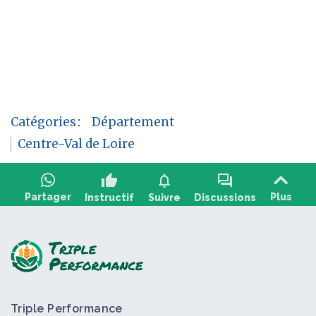
Catégories
:
Département
Centre-Val de Loire
thumb_up
notifications
forum
Partager
Plus
Instructif
Suivre
Discussions
Poser une question, partager un
+2
retour :
Triple Performance