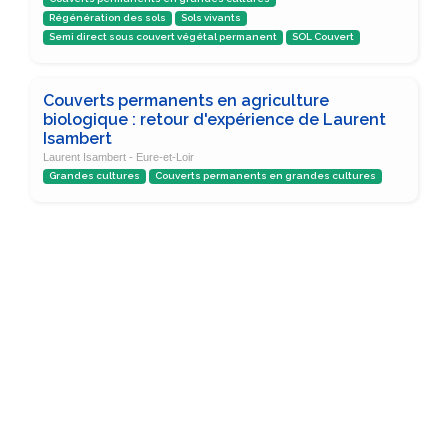
Régénération des sols
Sols vivants
Semi direct sous couvert végétal permanent
SOL Couvert
Couverts permanents en agriculture
biologique : retour d'expérience de Laurent
Isambert
Laurent Isambert - Eure-et-Loir
Grandes cultures
Couverts permanents en grandes cultures