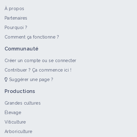
À propos
Partenaires
Pourquoi ?
Comment ça fonctionne ?
>
Tout
Structure
Territoire
Portrait de ferme
Reto
Communauté
GABEL
Créer un compte ou se connecter
Structure
Contribuer ? Ça commence ici !
Suggérer une page ?
Productions
Chambre d'Agriculture d'Eure-et-Loir
Grandes cultures
Structure
Élevage
Viticulture
Arboriculture