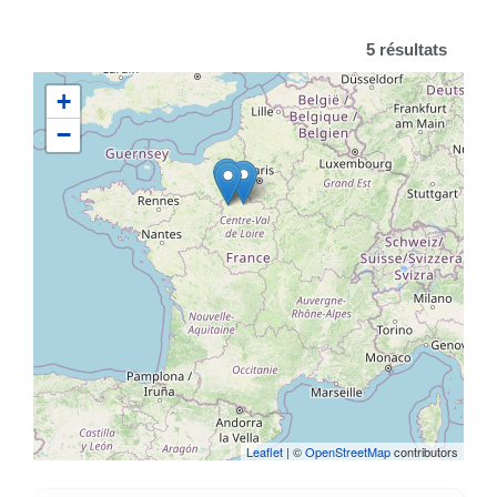
5 résultats
+
−
Leaflet
| ©
OpenStreetMap
contributors