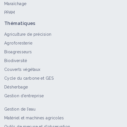
Centre-Val de Loire
Maraîchage
Territoire
PPAM
Thématiques
Agriculture de précision
Le Maraicheur
Portrait de ferme
Agroforesterie
Bioagresseurs
Biodiversité
Couverts végétaux
Implantation de couverts
Cycle du carbone et GES
d'interculture et permanents en
grandes cultures par Grégory Vallée
Désherbage
Retour d'expérience
Gestion d'entreprise
Couvert permanent de lotier sur 12ha
Gestion de l’eau
en sols de limons battants dans l'Eure
Matériel et machines agricoles
et Loire
Outils de mesure et d’observation