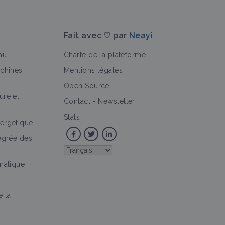
Fait avec ♡ par
Neayi
au
Charte de la plateforme
achines
Mentions légales
Open Source
ure et
Contact
-
Newsletter
Stats
ergétique
tégrée des
imatique
e la