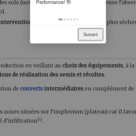
e des sols (notamment
vers de terre
) compense l’abse
ol.
’intervention
(travail dans des conditions plus sèche
Suivant
oduction en veillant au
choix des équipements
, à la
ions de réalisation des semis et récoltes
.
ation de
couverts
intermédiaires
en complément de 
s zones situées sur l’impluvium (plateau) car il favo
[
1
]
é d’infiltration
.