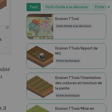
>
Tout
Outil d'aide à la décision
Fiche tec
Erosion TTool
Outil d'aide à la décision
x
Erosion TTool/Apport de
MO
Fiche technique
ilité
ut
Erosion TTool/Orientation
des cultures en fonction de
la pente
Fiche technique
e.
Il
Erosion TTool/Mise en