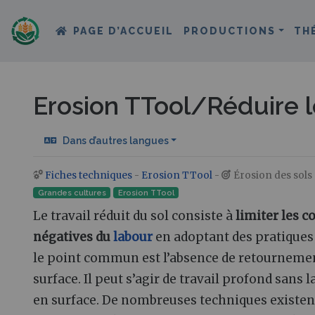
PAGE D’ACCUEIL
PRODUCTIONS
TH
Erosion TTool/Réduire le
Dans d’autres langues
Fiches techniques
-
Erosion TTool
-
Érosion des sols
Aller à :
navigation
,
rechercher
Grandes cultures
Erosion TTool
Le travail réduit du sol consiste à
limiter les 
négatives du
labour
en adoptant des pratiques 
le point commun est l’absence de retournemen
surface. Il peut s’agir de travail profond sans l
en surface. De nombreuses techniques existent