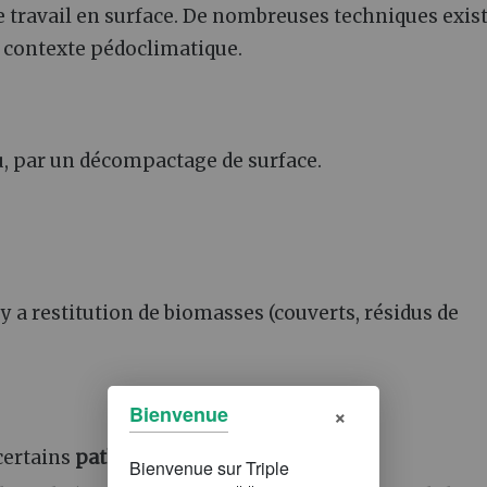
de travail en surface. De nombreuses techniques exis
u contexte pédoclimatique.
u, par un décompactage de surface.
l y a restitution de biomasses (couverts, résidus de
×
Bienvenue
certains
pathogènes
.