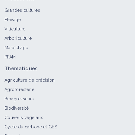
Grandes cultures
Élevage
Thrips
Viticulture
Bioagresseur
Arboriculture
Maraîchage
PPAM
Tordeuses
Bioagresseur
Thématiques
Agriculture de précision
Agroforesterie
Tenthrèdes
Bioagresseurs
Bioagresseur
Biodiversité
Couverts végétaux
Cycle du carbone et GES
Teignes