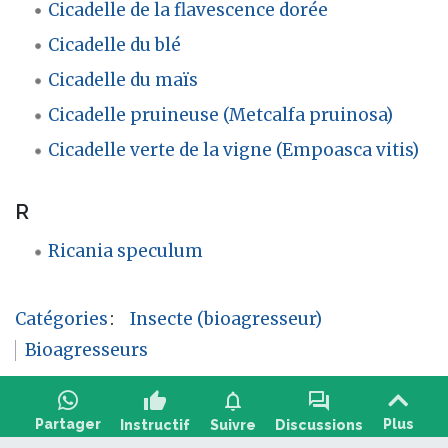
Cicadelle de la flavescence dorée
Cicadelle du blé
Cicadelle du maïs
Cicadelle pruineuse (Metcalfa pruinosa)
Cicadelle verte de la vigne (Empoasca vitis)
R
Ricania speculum
Catégories
:
Insecte (bioagresseur)
Bioagresseurs
thumb_up
notifications
forum
Partager
Plus
Instructif
Suivre
Discussions