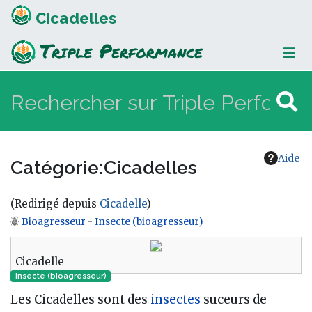
Cicadelles
Aide
Catégorie
:
Cicadelles
(Redirigé depuis
Cicadelle
)
Bioagresseur
-
Insecte (bioagresseur)
Aller à :
navigation
,
rechercher
Cicadelle
Insecte (bioagresseur)
Les Cicadelles sont des
insectes
suceurs de