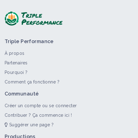
Poser une question, partager un retour :
Triple Performance
À propos
Partenaires
Pourquoi ?
>
Tout
Bioagresseur
Fiche technique
Retour d'expéri
Comment ça fonctionne ?
Insecte (bioagresseur)
Communauté
Bioagresseur
Créer un compte ou se connecter
Contribuer ? Ça commence ici !
Suggérer une page ?
Noctuelles
Bioagresseur
Productions