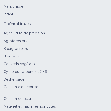
Maraîchage
PPAM
Ortie brûlante
Bioagresseur
Thématiques
Agriculture de précision
Agroforesterie
Bioagresseurs
Abutilon de Théophraste
Biodiversité
Bioagresseur
Couverts végétaux
Cycle du carbone et GES
Désherbage
Ortie royale
Bioagresseur
Gestion d'entreprise
Gestion de l’eau
Matériel et machines agricoles
Éthuse ciguë