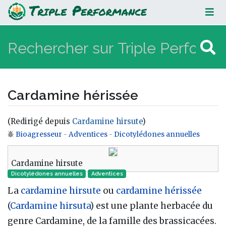
Cardamine hérissée
Cardamine hérissée
(Redirigé depuis
Cardamine hirsute
)
Bioagresseur
-
Adventices
-
Dicotylédones annuelles
Aller à :
navigation
,
rechercher
Cardamine hirsute
Dicotylédones annuelles
Adventices
La
cardamine hirsute
ou
cardamine hérissée
(
Cardamine hirsuta
) est une plante herbacée du
genre Cardamine, de la famille des brassicacées.