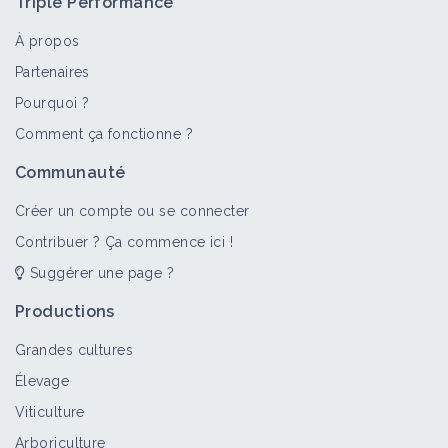
Triple Performance
À propos
Partenaires
Pourquoi ?
>
Tout
Bioagresseur
Portail thématique
Objectif
Comment ça fonctionne ?
Dicotylédones annuelles
Communauté
Bioagresseur
Créer un compte ou se connecter
Contribuer ? Ça commence ici !
Suggérer une page ?
Adventices
Portail thématique
Productions
Grandes cultures
Élevage
Datura stramoine
Viticulture
Bioagresseur
Arboriculture