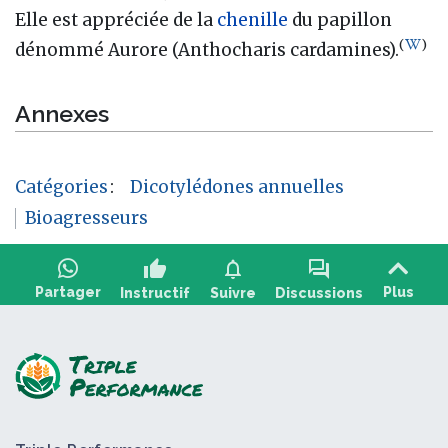
Elle est appréciée de la
chenille
du papillon
(
)
dénommé Aurore (Anthocharis cardamines).
Annexes
Catégories
:
Dicotylédones annuelles
Bioagresseurs
thumb_up
notifications
forum
Partager
Plus
Instructif
Suivre
Discussions
Poser une question, partager un retour :