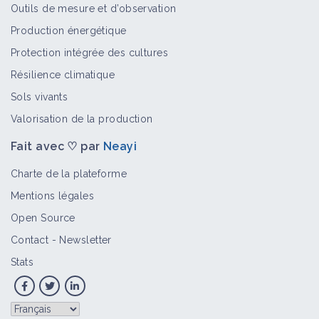
Outils de mesure et d’observation
Bioagresseur
Production énergétique
Protection intégrée des cultures
Résilience climatique
Matricaires
Sols vivants
Bioagresseur
Valorisation de la production
Fait avec ♡ par
Neayi
Sicyos anguleux
Charte de la plateforme
Bioagresseur
Mentions légales
Open Source
Contact
-
Newsletter
Nicandra
Stats
Bioagresseur