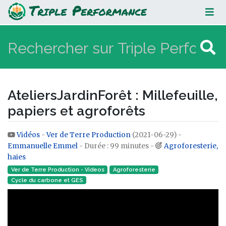
AteliersJardinForêt : Millefeuille,
papiers et agroforêts
AteliersJardinForêt : Millefeuille,
papiers et agroforêts
Vidéos
-
Ver de Terre Production
(2021-06-29) -
Aller à :
navigation
,
rechercher
Emmanuelle Emmel
- Durée : 99 minutes -
Agroforesterie,
haies
Ver de Terre Production - Videos
Agroforesterie
Cycle du carbone et GES