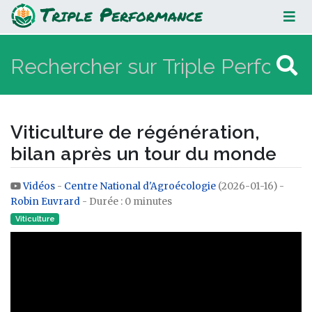
Viticulture de régénération, bilan
après un tour du monde
Viticulture de régénération,
bilan après un tour du monde
Vidéos
-
Centre National d'Agroécologie
(2026-01-16) -
Aller à :
navigation
,
rechercher
Robin Euvrard
- Durée : 0 minutes
Viticulture