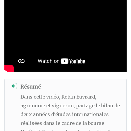
auto_awesome
Résumé
Dans cette vidéo, Robin Euvrard,
agronome et vigneron, partage le bilan de
deux années d'études internationales
réalisées dans le cadre de la bourse