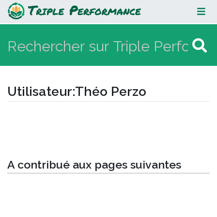
Théo Perzo
Utilisateur
:
Théo Perzo
Aller à :
navigation
,
rechercher
A contribué aux pages suivantes