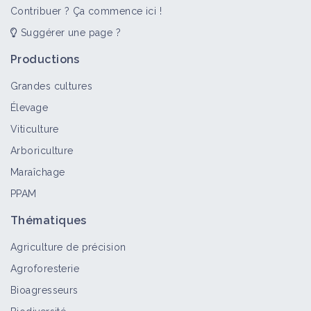
Contribuer ? Ça commence ici !
Suggérer une page ?
Création d'un atelier de pâtes
fermières
Productions
Retour d'expérience
Grandes cultures
Élevage
Viticulture
Arboriculture
Maraîchage
PPAM
Thématiques
Agriculture de précision
Agroforesterie
Bioagresseurs