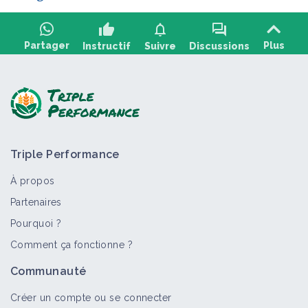
thumb_up
notifications
forum
Partager
Plus
Instructif
Suivre
Discussions
Poser une question, partager un retour :
Triple Performance
À propos
Partenaires
Pourquoi ?
>
Tout
Retour d'expérience
Comment ça fonctionne ?
Mise en place d'un atelier céréalier en
Communauté
agriculture de conservation des sols
Retour d'expérience
Créer un compte ou se connecter