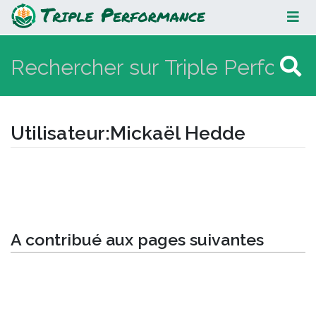
Mickaël Hedde
Utilisateur
:
Mickaël Hedde
Aller à :
navigation
,
rechercher
A contribué aux pages suivantes