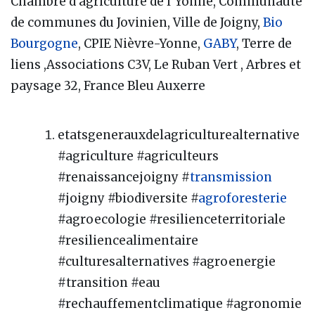
Chambre d’agriculture de l’Yonne, Communauté
de communes du Jovinien, Ville de Joigny,
Bio
Bourgogne
, CPIE Nièvre-Yonne,
GABY
, Terre de
liens ,Associations C3V, Le Ruban Vert , Arbres et
paysage 32, France Bleu Auxerre
etatsgenerauxdelagriculturealternative
#agriculture #agriculteurs
#renaissancejoigny #
transmission
#joigny #biodiversite #
agroforesterie
#agroecologie #resilienceterritoriale
#resiliencealimentaire
#culturesalternatives #agroenergie
#transition #eau
#rechauffementclimatique #agronomie