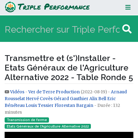
Transmettre et (s')Installer - Etats
Généraux de l'Agriculture
Alternative 2022 - Table Ronde 5
Transmettre et (s')Installer -
Etats Généraux de l'Agriculture
Alternative 2022 - Table Ronde 5
Vidéos
-
Ver de Terre Production
(2022-08-19) -
Arnaud
Aller à :
navigation
,
rechercher
Rousselat
Hervé Covès
Gérard Gauthier
Alix Bell
Eric
Bénéteau
Louis Tessier
Florestan Bargain
- Durée : 132
minutes
Transmission de ferme
Etats Généraux de l'Agriculture Alternative 2022