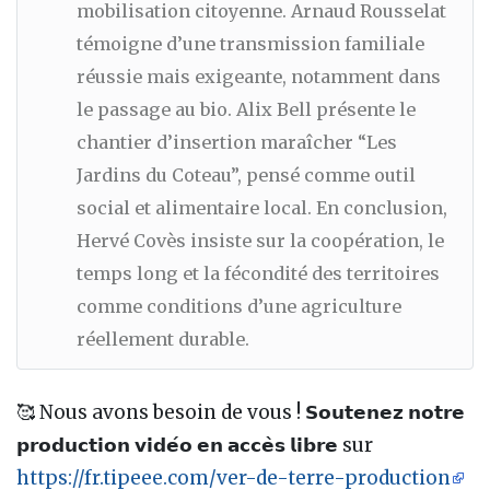
mobilisation citoyenne. Arnaud Rousselat
témoigne d’une transmission familiale
réussie mais exigeante, notamment dans
le passage au bio. Alix Bell présente le
chantier d’insertion maraîcher “Les
Jardins du Coteau”, pensé comme outil
social et alimentaire local. En conclusion,
Hervé Covès insiste sur la coopération, le
temps long et la fécondité des territoires
comme conditions d’une agriculture
réellement durable.
🥰 Nous avons besoin de vous ! 𝗦𝗼𝘂𝘁𝗲𝗻𝗲𝘇 𝗻𝗼𝘁𝗿𝗲
𝗽𝗿𝗼𝗱𝘂𝗰𝘁𝗶𝗼𝗻 𝘃𝗶𝗱𝗲́𝗼 𝗲𝗻 𝗮𝗰𝗰𝗲̀𝘀 𝗹𝗶𝗯𝗿𝗲 sur
https://fr.tipeee.com/ver-de-terre-production